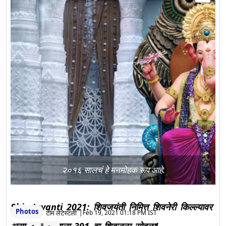
२०१६ सालचं हे मनमोहक रूप आहे.
Shiv Jayanti 2021: शिवजयंती निमित्त शिवनेरी किल्ल्यावर
Photos
टीम लेटेस्टली
|
Feb 19, 2021 01:18 PM IST