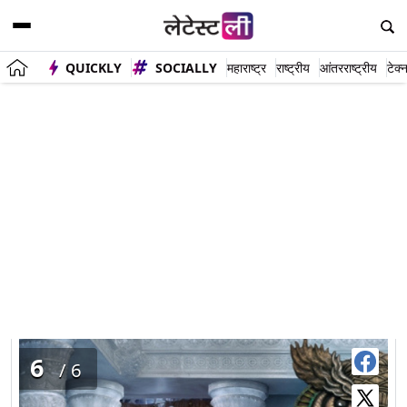
QUICKLY
SOCIALLY
महाराष्ट्र
राष्ट्रीय
आंतरराष्ट्रीय
टेक्
२००० सालपासून हा गणपती एकाच रूपात घडवण्यात आला.
6
/6