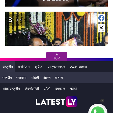
3
/5
राष्ट्रीय
मनोरंजन
क्रीडा
लाइफस्टाइल
ठळक बातम्या
राष्ट्रीय
राजकीय
माहिती
शिक्षण
बातम्या
आंतरराष्ट्रीय
टेक्नॉलॉजी
ऑटो
व्हायरल
फोटो
शिवनेरी किल्ल्यावर शिवजन्म सोहळा पाळणा गाऊन साजरा केला