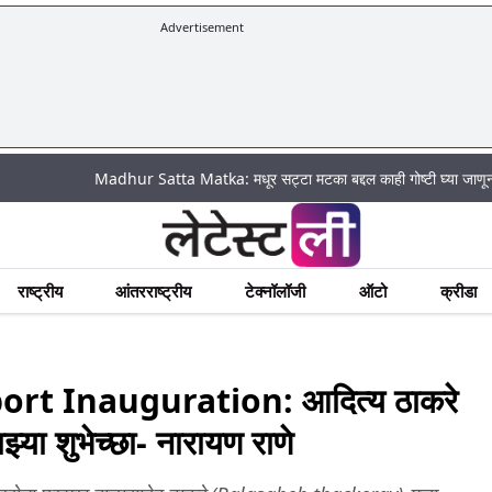
Advertisement
|
Madhur Satta Matka: मधूर सट्टा मटका बद्दल काही गोष्टी घ्या जाणून !
अचा
राष्ट्रीय
आंतरराष्ट्रीय
टेक्नॉलॉजी
ऑटो
क्रीडा
rt Inauguration: आदित्य ठाकरे
ाझ्या शुभेच्छा- नारायण राणे