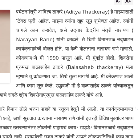
A+
A-
पर्यटनमंत्री आदित्य ठाकरे (Aditya Thackeray) हे माझ्यासाठी
'टॅक्स फ्री' आहेत. माझ्या त्यांना खूप खूप शुभेच्छा आहेत. त्यांनी
चांगले काम करावेत, असे उद्गार केंद्रीय मंत्री नारायण (
Narayan Rane) यांनी काढले. ते चिपी विमानतळ उद्घाटन
कार्यक्रमावेळी बोलत होते. या वेळी बोलताना नारायण राणे म्हणाले,
कोकणामध्ये मी 1990 पासून आहे. मी मुंबईत होतो. शिवसेना
प्रुमख बाळासाहेब ठाकरे (Balasaheb thackeray) मला
म्हणाले तू कोकणात जा. तिथे तुला मागणी आहे. मी कोकणात आलो
आणि काम सुरु केले. उद्धवजी मी हे बाळासाहेब ठाकरे यांच्याकडून
याचे सगळे श्रेय शिवसेनाप्रमुख बाळासाहेब ठाकरे यांचे आहे.
े विमान डोळे भरुन पाहावे या स्तुत्य हेतूने मी आलो. या कार्यक्रमाबाबत
हे, अशी सुरुवात करताना नारायण राणे यांनी इतरही विविध मुद्द्यांवर भाष्य
तळावर उतरल्यानंतर लोकांनी पाहायचं काय? खड्डे? विमानतळाचे उद्घाटन
 घडले नाही. मुख्यमंत्री उद्धव ठाकरे यांनी आपले लोकप्रतिनिधी काय काम