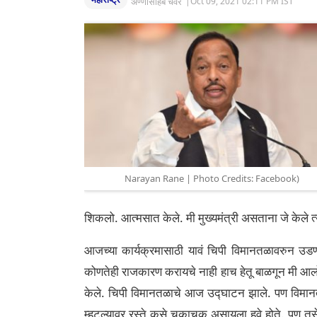
अण्णासाहेब चवरे
|
Oct 09, 2021 02:11 PM IST
Narayan Rane | Photo Credits: Facebook)
शिकलो. आत्मसात केले. मी मुख्यमंत्री असताना जे केले त्
आजच्या कार्यक्रमासाठी यावं चिपी विमानतळावरुन उडणार
कोणतेही राजकारण करायचे नाही हाच हेतू बाळगून मी आलो आ
केले. चिपी विमानतळाचे आज उद्घाटन झाले. पण विमान
म्हटल्यावर रस्ते कसे चकाचक असायला हवे होते. पण तसे