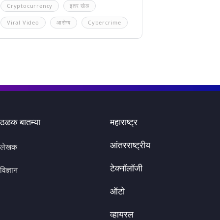
Cryptocurrency
इतर खेळ
Viral Video
आरोग्य
Cybercrime
ठळक बातम्या
महाराष्ट्र
आंतरराष्ट्रीय
लेखक
टेक्नॉलॉजी
विज्ञान
ऑटो
व्हायरल