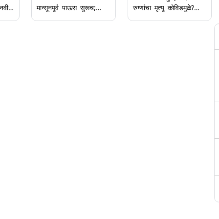
 नवीन
मान्सूनपूर्व पाऊस सुरूच;
रुग्णांचा मृत्यू कोविडमुळे?
मुंबई, ठाणे आणि रायगडसाठी
नेमके कारण काय? बीएमसीने
े
Yellow Alert; जाणून घ्या
दिली महिती, घ्या जाणून
आयएमडी हवामान अंदाज