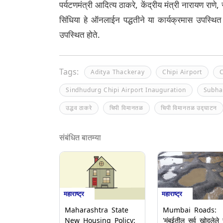
पर्यटणमंत्री आदित्य ठाकरे, केंद्रीय मंत्री नारायण राण
सिंधिया हे ऑनलाईन पद्धतीने या कार्यक्रमास उपस्थि
उपस्थित होते.
Tags:
Aditya Thackeray
Chipi Airport
C
Sindhudurg Chipi Airport Inauguration
Subha
उद्धव ठाकरे
चिपी विमानतळ
चिपी विमानतळ उद्घाटन
संबंधित बातम्या
महाराष्ट्र
महाराष्ट्र
Maharashtra State
Mumbai Roads:
New Housing Policy:
'मुंबईतील सर्व खोदलेले र