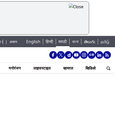
English
हिन्दी
मराठी
বাংলা
తెలుగు
தமிழ்
नक पूराचा धोका: खडकवासला धरणातून मुठानदी पात्रात विसर्ग सुरु; नागरिकांना नदीपात्रात
मनोरंजन
लाइफस्टाइल
व्हायरल
व्हिडिओ