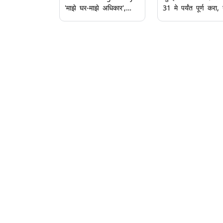
'माझे घर-माझे अधिकार',
31 मे पर्यंत पूर्ण करा,
राज्याचे नवीन गृहनिर्माण
रस्त्यांचे काम नको';
धोरण जाहीर; राज्य
Ashish Shelar यांच
मंत्रिमंडळ बैठकीत महत्त्वाचे
बीएमसीला निर्देश
निर्णय