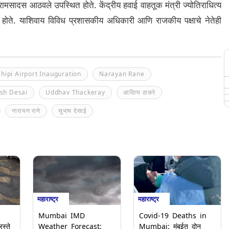
े, रामसादस आठवले उपस्थित होते. केंद्रीय हवाई वाहतूक मंत्री ज्योतिराधित्य
त होते. याशिवाय विविध प्रशासकीय अधिकारी आणि राजकीय पक्षाचे नेतेही
hipi Airport Inauguration
Narayan Rane
sh Desai
Uddhav Thackeray
आदित्य ठाकरे
नारायण राणे
सुभाष देसाई
महाराष्ट्र
महाराष्ट्र
Mumbai IMD
Covid-19 Deaths in
स्ते
Weather Forecast:
Mumbai: मुंबईत दोन