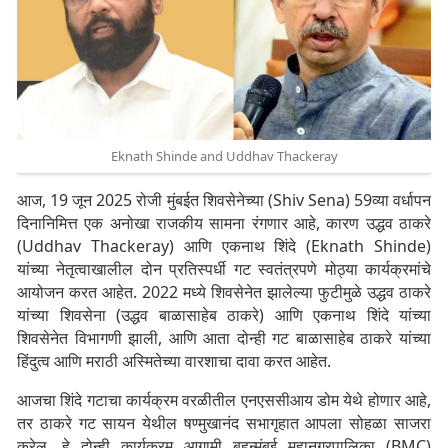
Eknath Shinde and Uddhav Thackeray
आज, 19 जून 2025 रोजी मुंबईत शिवसेनेच्या (Shiv Sena) 59व्या वर्धापन
दिनानिमित्त एक अनोखा राजकीय सामना रंगणार आहे, कारण उद्धव ठाकरे
(Uddhav Thackeray) आणि एकनाथ शिंदे (Eknath Shinde)
यांच्या नेतृत्वाखालील दोन प्रतिस्पर्धी गट स्वतंत्रपणे मोठ्या कार्यक्रमांचे
आयोजन करत आहेत. 2022 मध्ये शिवसेनेत झालेल्या फुटीमुळे उद्धव ठाकरे
यांच्या शिवसेना (उद्धव बाळासाहेब ठाकरे) आणि एकनाथ शिंदे यांच्या
शिवसेनेत विभागणी झाली, आणि आता दोन्ही गट बाळासाहेब ठाकरे यांच्या
हिंदुत्व आणि मराठी अस्मितेच्या वारशाचा दावा करत आहेत.
आजचा शिंदे गटाचा कार्यक्रम वरळीतील एनएससीआय डोम येथे होणार आहे,
तर ठाकरे गट सायन येथील षण्मुखानंद सभागृहात आपला सोहळा साजरा
करेल. हे दोन्ही कार्यक्रम आगामी बृहन्मुंबई महानगरपालिका (BMC)