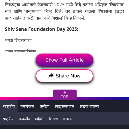
निवडणूक आयोगाने फेब्रुवारी 2023 मध्ये शिंदे गटाला अधिकृत ‘शिवसेना’
नाव आणि ‘धनुष्यबाण’ चिन्ह दिले, तर ठाकरे गटाला ‘शिवसेना (उद्धव
बाळासाहेब ठाकरे)’ नाव आणि ‘मशाल’ चिन्ह मिळाले.
Shiv Sena Foundation Day 2025:
भगवा शिवरायांचा
भगवा बाळासाहेबांचा,
Show Full Article
भगवा महाराष्ट्राचा
भगवा शिवसैनिकांचा...
#भगवा
#ChhatrapatiShivajiMaharaj
Share Now
#BalasahebThackeray
#Shivsena
#EknathShinde
#Maharashtra
#Shivsainik
pic.twitter.com/82lxI6wuvs
— Shivsena - शिवसेना (@Shivsenaofc)
June 18, 2025
राष्ट्रीय
मनोरंजन
क्रीडा
लाइफस्टाइल
ठळक बातम्या
ठाकरे गटाने या निर्णयाविरोधात सर्वोच्च न्यायालयात याचिका दाखल केली
आहे, जी अद्याप प्रलंबित आहे. मात्र या फुटीमुळे दोन्ही गट आता
राष्ट्रीय
राजकीय
माहिती
शिक्षण
बातम्या
बाळासाहेबांच्या हिंदुत्व आणि मराठी अस्मितेच्या विचारसरणीवर आपला हक्क