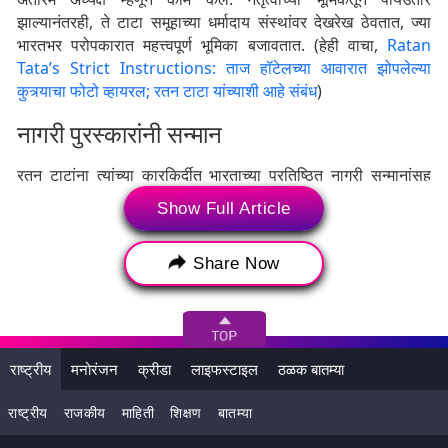
झाल्यानंतरही, ते टाटा समूहाच्या धर्मादाय संस्थांवर देखरेख ठेवतात, ज्या
भारतभर परोपकारात महत्त्वपूर्ण भूमिका बजावतात. (हेही वाचा,
Ratan
Tata’s Strict Instructions: ताज हॉटेलच्या आवारात झोपलेल्या
कुत्र्याचा फोटो व्हायरल; रतन टाटा यांच्याशी आहे संबंध
)
नागरी पुरस्कारांनी सन्मान
रतन टाटांना त्यांच्या कारकिर्दीत भारताच्या प्रतिष्ठित नागरी सन्मानांसह
अनेक पुरस्कारांनी त्यांना सन्मानित करण्यात आले आहे. 2000 मध्ये त्यांना
Show Full Article
पद्मभूषण पुरस्काराने सन्मानित करण्यात आले आणि 2008 मध्ये त्यांना
व्यापार आणि उद्योगातील उल्लेखनीय योगदानाबद्दल पद्मविभूषण हा देशाचा
Share Now
दुसरा सर्वोच्च नागरी पुरस्कार मिळाला.
राष्ट्रीय
मनोरंजन
क्रीडा
लाइफस्टाइल
ठळक बातम्या
राष्ट्रीय
राजकीय
माहिती
शिक्षण
बातम्या