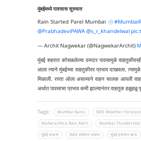
मुंबईमध्ये पावसास सुरुवात
Rain Started Parel Mumbai 🌧️
#MumbaiR
@PrabhadeviPAWA
@s_r_khandelwal
pic
— Archit Nagwekar (@NagwekarArchit)
M
मुंबई शहरात कोसळलेल्या दमदार पावसामुळे वाहतुकीव
आला त्याने मुंबईच्या वाहतुकीवर प्रभाव दाखवला. त्याम
मिळाली. रस्ता ओला असल्याने वाहन चालक आपली वाहने
अर्थात पावसाचा प्रभाव कमी झाल्यानंतर वाहतुक हळूहळू प
Tags:
Mumbai Rains
IMD Weather Forecast
Maharashtra Rain Alert
Mumbai Thundersto
मुंबई पाऊस
IMD हवामान अंदाज
मुंबई हवामान आज