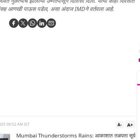
ावत नुकत्याच झालेल्या उष्णतेपासून दिलासा दिला. येत्या काही दिवसांत
दळांसह आणखी पाऊस पडेल, असा अंदाज IMDने वर्तवला आहे.
T
A+
025 09:52 AM IST
A-
Mumbai Thunderstorms Rains: आकाशात तळपता सूर्य