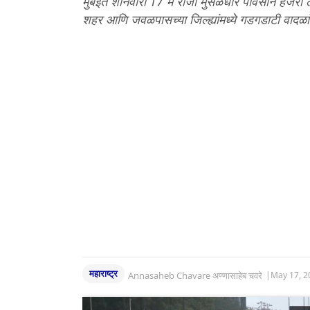
मुंबईत शनिवारी 17 मे रोजी मुसळधार पावसाने हजेरी ल
शहर आणि जवळपासच्या जिल्ह्यांमध्ये गडगडाटी वा
महाराष्ट्र
Annasaheb Chavare अण्णासाहेब चवरे
|
May 17, 2