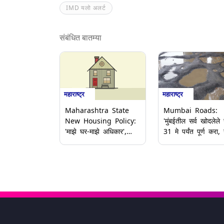
IMD यलो अलर्ट
संबंधित बातम्या
महाराष्ट्र
महाराष्ट्र
Maharashtra State
Mumbai Roads:
New Housing Policy:
'मुंबईतील सर्व खोदलेले र
'माझे घर-माझे अधिकार',
31 मे पर्यंत पूर्ण करा,
राज्याचे नवीन गृहनिर्माण
रस्त्यांचे काम नको';
धोरण जाहीर; राज्य
Ashish Shelar यांच
मंत्रिमंडळ बैठकीत महत्त्वाचे
बीएमसीला निर्देश
निर्णय