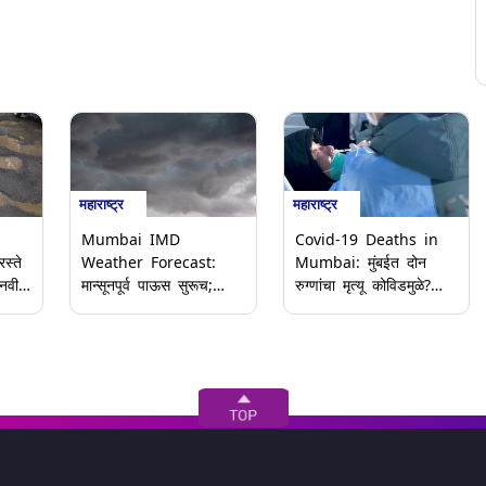
महाराष्ट्र
महाराष्ट्र
Mumbai IMD
Covid-19 Deaths in
स्ते
Weather Forecast:
Mumbai: मुंबईत दोन
 नवीन
मान्सूनपूर्व पाऊस सुरूच;
रुग्णांचा मृत्यू कोविडमुळे?
मुंबई, ठाणे आणि रायगडसाठी
नेमके कारण काय? बीएमसीने
े
Yellow Alert; जाणून घ्या
दिली महिती, घ्या जाणून
आयएमडी हवामान अंदाज