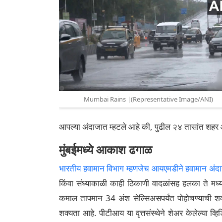
Mumbai Rains |(Representative Image/ANI)
आपल्या अंदाजात म्हटले आहे की, पुढील २४ तासांत शहर आण
मुंबईमध्ये आकाश ढगाळ
भारतीय हवामान विभाग म्हणजेच आयएमडीने हवामान अंद
किंवा संध्याकाळी काही ठिकाणी वादळांसह हलका ते मध
कमाल तापमान 34 अंश सेल्सिअसपर्यंत पोहोचण्याची श
शक्यता आहे. पीटीआय या वृत्तसंस्थेने शेअर केलेल्या व्ह