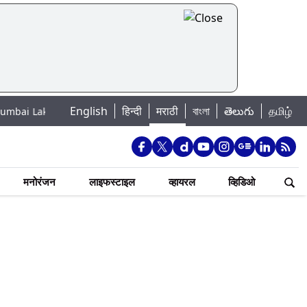
English
हिन्दी
मराठी
বাংলা
తెలుగు
தமிழ்
Water Levels: मुंबई पाणीपुरवठा अपडेट: शहरातील 7 तलावांमधील जलसाठा 88.93 टक्
मनोरंजन
लाइफस्टाइल
व्हायरल
व्हिडिओ