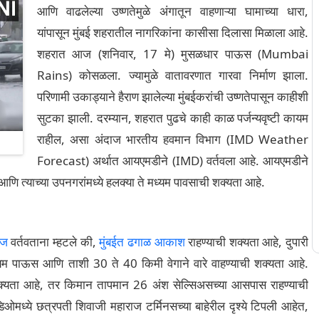
आणि वाढलेल्या उष्णतेमुळे अंगातून वाहणाऱ्या घामाच्या धारा,
यांपासून मुंबई शहरातील नागरिकांना कासीसा दिलासा मिळाला आहे.
शहरात आज (शनिवार, 17 मे) मुसळधार पाऊस (Mumbai
Rains) कोसळला. ज्यामुळे वातावरणात गारवा निर्माण झाला.
परिणामी उकाड्याने हैराण झालेल्या मुंबईकरांची उष्णतेपासून काहीशी
सुटका झाली. दरम्यान, शहरात पुढचे काही काळ पर्जन्यवृष्टी कायम
राहील, असा अंदाज भारतीय हवमान विभाग (IMD Weather
Forecast) अर्थात आयएमडीने (IMD) वर्तवला आहे. आयएमडीने
ि त्याच्या उपनगरांमध्ये हलक्या ते मध्यम पावसाची शक्यता आहे.
ाज
वर्तवताना म्हटले की,
मुंबईत ढगाळ आकाश
राहण्याची शक्यता आहे, दुपारी
्यम पाऊस आणि ताशी 30 ते 40 किमी वेगाने वारे वाहण्याची शक्यता आहे.
क्यता आहे, तर किमान तापमान 26 अंश सेल्सिअसच्या आसपास राहण्याची
िडिओमध्ये छत्रपती शिवाजी महाराज टर्मिनसच्या बाहेरील दृश्ये टिपली आहेत,