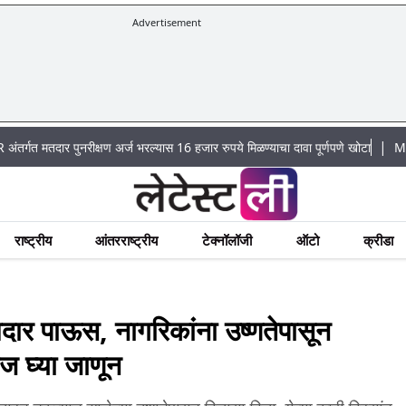
Advertisement
|
ार पुनरीक्षण अर्ज भरल्यास 16 हजार रुपये मिळण्याचा दावा पूर्णपणे खोटा
Mumbai Lake 
राष्ट्रीय
आंतरराष्ट्रीय
टेक्नॉलॉजी
ऑटो
क्रीडा
 पाऊस, नागरिकांना उष्णतेपासून
 घ्या जाणून