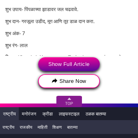
शुभ उपाय- पिंपळाच्या झाडावर जल चढवावे.
शुभ दान- गरजूला उडीद, मूग आणि तूर डाळ दान करा.
शुभ अंक- 7
शुभ रंग- लाल
मिथुन (Gemini Horoscope Today):
आज मुलांच्या आरोग्याच्या
कुरबुरी राहतील, वैवाहिक आयुष्यात तुम्ही अधिक वेळ देणे आणि बांधिलकी
Show Full Article
दर्शविणे आवश्यक असेल. कामाबाबत अलिप्तता जाणवेल. मात्र आजचा दिवस
कुटुंबासोबत व्यतीत करणे फायद्याचे ठरेल. मानसिक स्वास्थ्य लाभेल.
Share Now
राष्ट्रीय
मनोरंजन
क्रीडा
लाइफस्टाइल
ठळक बातम्या
राष्ट्रीय
राजकीय
माहिती
शिक्षण
बातम्या