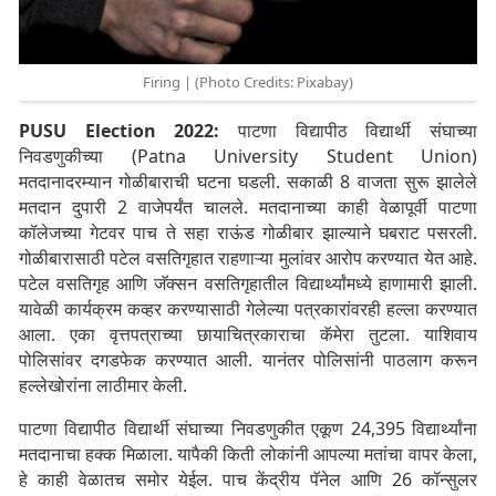
Firing | (Photo Credits: Pixabay)
PUSU Election 2022:
पाटणा विद्यापीठ विद्यार्थी संघाच्या
निवडणुकीच्या (Patna University Student Union)
मतदानादरम्यान गोळीबाराची घटना घडली. सकाळी 8 वाजता सुरू झालेले
मतदान दुपारी 2 वाजेपर्यंत चालले. मतदानाच्या काही वेळापूर्वी पाटणा
कॉलेजच्या गेटवर पाच ते सहा राऊंड गोळीबार झाल्याने घबराट पसरली.
गोळीबारासाठी पटेल वसतिगृहात राहणाऱ्या मुलांवर आरोप करण्यात येत आहे.
पटेल वसतिगृह आणि जॅक्सन वसतिगृहातील विद्यार्थ्यांमध्ये हाणामारी झाली.
यावेळी कार्यक्रम कव्हर करण्यासाठी गेलेल्या पत्रकारांवरही हल्ला करण्यात
आला. एका वृत्तपत्राच्या छायाचित्रकाराचा कॅमेरा तुटला. याशिवाय
पोलिसांवर दगडफेक करण्यात आली. यानंतर पोलिसांनी पाठलाग करून
हल्लेखोरांना लाठीमार केली.
पाटणा विद्यापीठ विद्यार्थी संघाच्या निवडणुकीत एकूण 24,395 विद्यार्थ्यांना
मतदानाचा हक्क मिळाला. यापैकी किती लोकांनी आपल्या मतांचा वापर केला,
हे काही वेळातच समोर येईल. पाच केंद्रीय पॅनेल आणि 26 कॉन्सुलर