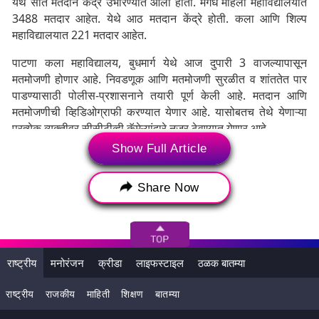
येथे सात मतदान केंद्रे उभारण्यात आली होती. मगध महिला महाविद्यालयात
3488 मतदार आहेत. येथे आठ मतदान केंद्रे होती. कला आणि शिल्प
महाविद्यालयात 221 मतदार आहेत.
पाटणा कला महाविद्यालय, बुधमार्ग येथे आज दुपारी 3 वाजल्यापासून
मतमोजणी होणार आहे. निवडणूक आणि मतमोजणी सुरळीत व शांततेत पार
पाडण्यासाठी पोलीस-प्रशासनाने तयारी पूर्ण केली आहे. मतदान आणि
मतमोजणीची व्हिडिओग्राफी करण्यात येणार आहे. यासोबतच तेथे येणाऱ्या
प्रत्येक व्यक्तीवर सीसीटीव्ही कॅमेऱ्यांद्वारे नजर ठेवण्यात येणार आहे.
Show Full Article
Share Now
राष्ट्रीय
मनोरंजन
क्रीडा
लाइफस्टाइल
ठळक बातम्या
राष्ट्रीय
राजकीय
माहिती
शिक्षण
बातम्या