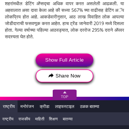
शहरांमधील डेटिंग अ‍ॅप्सद्चा अधिक वापर करत असलेली आढळली. या
अहवालात असा दावा केला आहे की सध्या 567% च्या वाढीसह डेटिंग अॅप
लोकप्रिय होत आहे. आकडेवारीनुसार, आठ लाख विवाहित लोक आपल्या
जोडीदाराची फसवणूक करत आहेत. हाच ट्रेंड जानेवारी 2019 मध्ये दिसला
होता. गेल्या वर्षाच्या पहिल्या आठवड्यात, लोक दररोज 295% दराने अ‍ॅपवर
सदस्यता घेत होते.
Show Full Article
Share Now
राष्ट्रीय
मनोरंजन
क्रीडा
लाइफस्टाइल
ठळक बातम्या
राष्ट्रीय
राजकीय
माहिती
शिक्षण
बातम्या