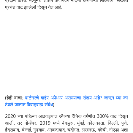
प्रदान करते. म्हणूनच डेटिंग अॅपवर नोंदणी करणाऱ्या लोकांच्या संख्येत
प्रचंड वाढ झालेली दिसून येत आहे.
(हेही वाचा:
पार्टनरचे बाहेर अफेअर असल्याचा संशय आहे? जाणून घ्या का
ठेवले जातात विवाहबाह्य संबंध
)
2020 च्या पहिल्या आठवड्यात अ‍ॅपच्या दैनिक वर्गणीत 300% वाढ दिसून
आली. तर नोव्हेंबर, 2019 मध्ये बेंगळुरू, मुंबई, कोलकाता, दिल्ली, पुणे,
हैदराबाद, चेन्नई, गुडगाव, अहमदाबाद, चंदीगड, लखनऊ, कोची, नोएडा अशा