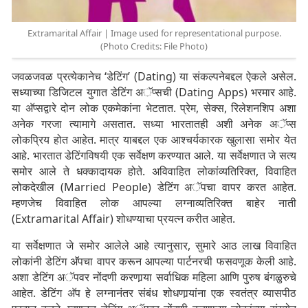
Extramarital Affair | Image used for representational purpose.
(Photo Credits: File Photo)
जवळजवळ प्रत्येकानेच ‘डेटिंग’ (Dating) या संकल्पनेबद्दल ऐकले असेल.
सध्याच्या डिजिटल युगात डेटिंग अॅप्सची (Dating Apps) भरमार आहे.
या अ‍ॅप्सद्वारे दोन लोक एकमेकांना भेटतात. प्रेम, सेक्स, रिलेशनशिप अशा
अनेक गरजा त्यामागे असतात. सध्या भारतातही अशी अनेक अॅप्स
लोकप्रिय होत आहेत. मात्र याबद्दल एक आश्चर्यकारक खुलासा समोर येत
आहे. भारतात डेटिंगविषयी एक सर्वेक्षण करण्यात आले. या सर्वेक्षणात जे सत्य
समोर आले ते धक्कादायक होते. अविवाहित लोकांव्यतिरिक्त, विवाहित
लोकदेखील (Married People) डेटिंग अॅपचा वापर करत आहेत.
म्हणजेच विवाहित लोक आपल्या लग्नाव्यतिरिक्त बाहेर नाती
(Extramarital Affair) शोधण्याचा प्रयत्न करीत आहेत.
या सर्वेक्षणात जे समोर आलेले आहे त्यानुसार, सुमारे आठ लाख विवाहित
लोकांनी डेटिंग अ‍ॅपचा वापर करून आपल्या पार्टनरची फसवणूक केली आहे.
अशा डेटिंग अॅपवर नोंदणी करणार्‍या सर्वाधिक महिला आणि पुरुष बंगळुरुचे
आहेत. डेटिंग अ‍ॅप हे लग्नानंतर संबंध शोधणार्‍यांना एक स्वतंत्र व्यासपीठ