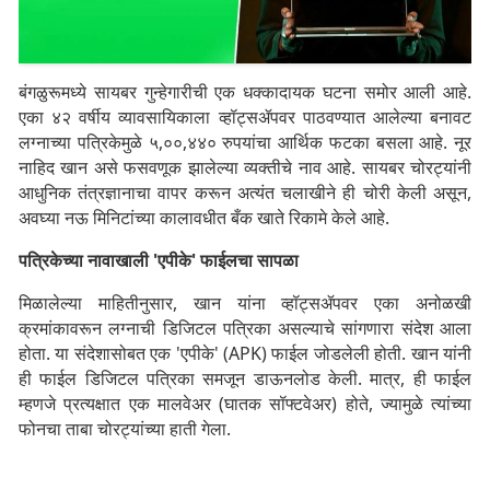
बंगळुरूमध्ये सायबर गुन्हेगारीची एक धक्कादायक घटना समोर आली आहे.
एका ४२ वर्षीय व्यावसायिकाला व्हॉट्सॲपवर पाठवण्यात आलेल्या बनावट
लग्नाच्या पत्रिकेमुळे ५,००,४४० रुपयांचा आर्थिक फटका बसला आहे. नूर
नाहिद खान असे फसवणूक झालेल्या व्यक्तीचे नाव आहे. सायबर चोरट्यांनी
आधुनिक तंत्रज्ञानाचा वापर करून अत्यंत चलाखीने ही चोरी केली असून,
अवघ्या नऊ मिनिटांच्या कालावधीत बँक खाते रिकामे केले आहे.
पत्रिकेच्या नावाखाली 'एपीके' फाईलचा सापळा
मिळालेल्या माहितीनुसार, खान यांना व्हॉट्सॲपवर एका अनोळखी
क्रमांकावरून लग्नाची डिजिटल पत्रिका असल्याचे सांगणारा संदेश आला
होता. या संदेशासोबत एक 'एपीके' (APK) फाईल जोडलेली होती. खान यांनी
ही फाईल डिजिटल पत्रिका समजून डाऊनलोड केली. मात्र, ही फाईल
म्हणजे प्रत्यक्षात एक मालवेअर (घातक सॉफ्टवेअर) होते, ज्यामुळे त्यांच्या
फोनचा ताबा चोरट्यांच्या हाती गेला.