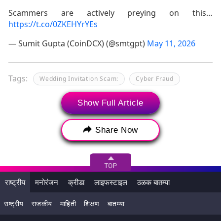
Scammers are actively preying on this…
https://t.co/0ZKEHYrYEs
— Sumit Gupta (CoinDCX) (@smtgpt)
May 11, 2026
Tags:
Wedding Invitation Scam:
Cyber Fraud
WhatsApp Scam
APK File Scam
Show Full Article
Bengaluru Crime
Digital Security
Share Now
सायबर फसवणूक
व्हॉट्सॲप स्कॅम
एपीके फाईल
बंगळुरू गुन्हेगारी
डिजिटल सुरक्षा
राष्ट्रीय
मनोरंजन
क्रीडा
लाइफस्टाइल
ठळक बातम्या
राष्ट्रीय
राजकीय
माहिती
शिक्षण
बातम्या