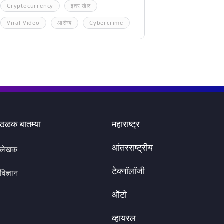
Cryptocurrency
इतर खेळ
Viral Video
आरोग्य
Cybercrime
ठळक बातम्या
महाराष्ट्र
आंतरराष्ट्रीय
लेखक
टेक्नॉलॉजी
विज्ञान
ऑटो
व्हायरल