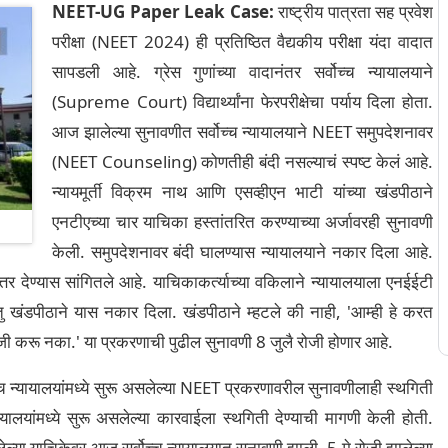
NEET-UG Paper Leak Case:
राष्ट्रीय पात्रता सह प्रवेश
परीक्षा (NEET 2024) ही प्रतिष्ठित वैद्यकीय परीक्षा यंदा वादात
सापडली आहे. ग्रेस गुणांच्या वादानंतर सर्वोच्च न्यायालयाने
(Supreme Court) विद्यार्थ्यांना फेरपरीक्षेचा पर्याय दिला होता.
आज झालेल्या सुनावणीत सर्वोच्च न्यायालयाने NEET समुपदेशनावर
(NEET Counseling) कोणतीही बंदी नसल्याचं स्पष्ट केलं आहे.
न्यायमूर्ती विक्रम नाथ आणि एसव्हीएन भाटी यांच्या खंडपीठाने
एनटीएच्या चार याचिका हस्तांतरित करण्याच्या अर्जावरही सुनावणी
केली. समुपदेशनावर बंदी घालण्यास न्यायालयाने नकार दिला आहे.
तर देण्यास सांगितले आहे. याचिकाकर्त्याच्या वकिलाने न्यायालयाला एनईईटी
रंतु खंडपीठाने यास नकार दिला. खंडपीठाने म्हटले की नाही, 'आम्ही हे करत
काळजी करू नका.' या प्रकरणाची पुढील सुनावणी 8 जुलै रोजी होणार आहे.
 उच्च न्यायालयांमध्ये सुरू असलेल्या NEET प्रकरणावरील सुनावणीलाही स्थगिती
ालयांमध्ये सुरू असलेल्या कारवाईला स्थगिती देण्याची मागणी केली होती.
केलेल्या याचिकेवर आज सर्वोच्च न्यायालयात सुनावणी झाली. 5 मे रोजी झालेल्या