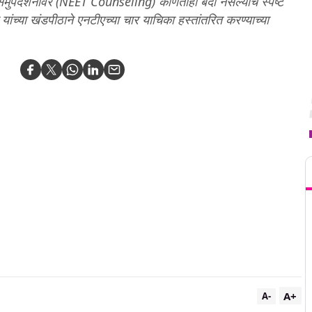
 समुपदेशनावर (NEET Counseling) कोणतीही बंदी नसल्याचं स्पष्ट
यांच्या खंडपीठाने एनटीएच्या चार याचिका हस्तांतरित करण्याच्या
T
A+
A-