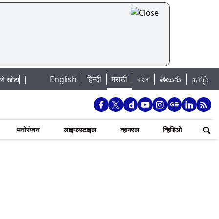
|
English
हिन्दी
मराठी
বাংলা
తెలుగు
தமிழ்
Mumbai Lake Water Levels: मुंबई पाणीपुरवठा अपडेट: शहरातील 7 तलावांमधील जलस
मनोरंजन
लाइफस्टाइल
व्हायरल
व्हिडिओ