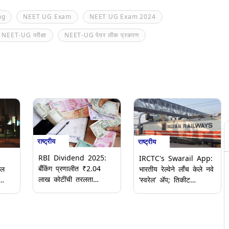
ng
NEET UG Exam
NEET UG Exam 2024
NEET-UG परीक्षा
NEET-UG पेपर लीक प्रकरण
राष्ट्रीय
राष्ट्रीय
RBI Dividend 2025:
IRCTC's Swarail App:
बँकिंग प्रणालीत ₹2.04
ील
भारतीय रेल्वेने लाँच केले नवे
लाख कोटींची तरलता
‘स्वरेल’ ॲप; तिकीट
शिल्लक, RBI च्या लाभांश
त्मक
बुकिंगपासून ट्रेनमध्ये जेवण
निर्णयापूर्वीच अपेक्षा वाढल्या
ऑर्डर करण्यापर्यंत सर्व सेवा
एकाच ठिकाणी उपलब्ध,
जाणून घ्या सविस्तर