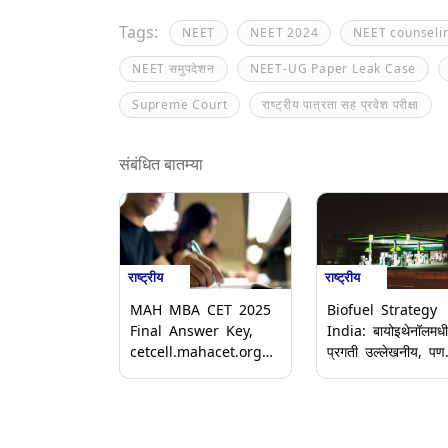
Tags:
NEET
NEET 2024
NEET counseli
NEET समुपदेशन
NEET-UG Paper Leak Case
Supreme Court
राष्ट्रीय पात्रता सह प्रवेश परीक्षा
संबंधित बातम्या
राष्ट्रीय
राष्ट्रीय
MAH MBA CET 2025
Biofuel Strategy
Final Answer Key,
India: बायोइथेनॉलमध
cetcell.mahacet.org
प्रगती उल्लेखनीय, पण
वर जारी; 28 प्रश्नांसाठी
बायो-CNG साठी धोरणा
मिळणार ग्रेस मार्क
गतीची गरज