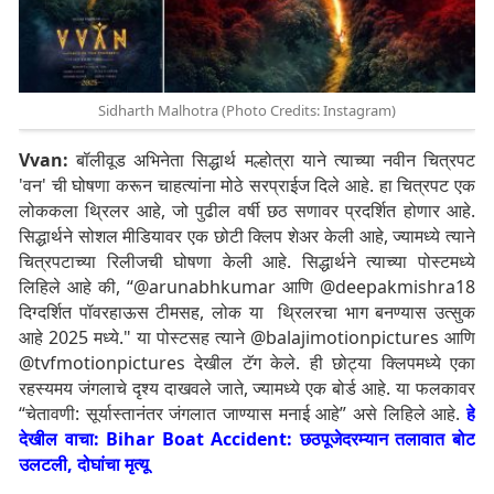
Sidharth Malhotra (Photo Credits: Instagram)
Vvan:
बॉलीवूड अभिनेता सिद्धार्थ मल्होत्रा ​​याने त्याच्या नवीन चित्रपट
'वन' ची घोषणा करून चाहत्यांना मोठे सरप्राईज दिले आहे. हा चित्रपट एक
लोककला थ्रिलर आहे, जो पुढील वर्षी छठ सणावर प्रदर्शित होणार आहे.
सिद्धार्थने सोशल मीडियावर एक छोटी क्लिप शेअर केली आहे, ज्यामध्ये त्याने
चित्रपटाच्या रिलीजची घोषणा केली आहे.
सिद्धार्थने त्याच्या पोस्टमध्ये
लिहिले आहे की, “@arunabhkumar आणि @deepakmishra18
दिग्दर्शित पॉवरहाऊस टीमसह, लोक या थ्रिलरचा भाग बनण्यास उत्सुक
आहे 2025 मध्ये." या पोस्टसह त्याने @balajimotionpictures आणि
@tvfmotionpictures देखील टॅग केले. ही छोट्या क्लिपमध्ये एका
रहस्यमय जंगलाचे दृश्य दाखवले जाते, ज्यामध्ये एक बोर्ड आहे. या फलकावर
“चेतावणी: सूर्यास्तानंतर जंगलात जाण्यास मनाई आहे” असे लिहिले आहे.
हे
देखील वाचा: Bihar Boat Accident: छठपूजेदरम्यान तलावात बोट
उलटली, दोघांचा मृत्यू