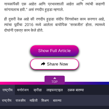
नायकांपैकी एक आहेत आणि प्रभावशाली आहेत आणि त्यांची कहाणी
सांगायलाच हवी." असं रणदीप हुड्डा म्हणाले.
ही दुसरी वेळ आहे की रणदीप हुड्डा संदीप सिंगसोबत काम करणार आहे,
त्यांचा पूर्वीचा 2016 मध्ये आलेला बायोपिक 'सरबजीत' होता. त्यामध्ये
दोघांनी एकत्र काम केले होते.
Show Full Article
Share Now
राष्ट्रीय
मनोरंजन
क्रीडा
लाइफस्टाइल
ठळक बातम्या
राष्ट्रीय
राजकीय
माहिती
शिक्षण
बातम्या
"'सरबजीत' नंतर 'स्वातंत्रवीर सावरकर' 'साठी संदीपसोबत काम करताना