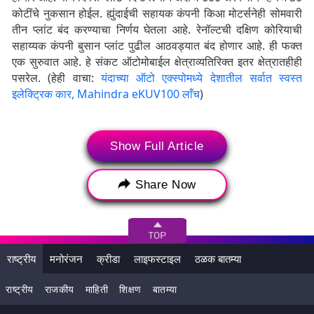
कोटींचे ​​नुकसान होईल. ह्युंदाईची सहायक कंपनी किआ मोटर्सनेही सोमवारी
तीन प्लांट बंद करण्याचा निर्णय घेतला आहे. रेनॉल्टची दक्षिण कोरियाची
सहाय्यक कंपनी बुसान प्लांट पुढील आठवड्यात बंद होणार आहे. ही फक्त
एक सुरुवात आहे. हे संकट ऑटोमोबाईल क्षेत्राव्यतिरिक्त इतर क्षेत्रातहीही
पसरेल. (हेही वाचा:
यंदाच्या ऑटो एक्स्पोमध्ये देशातील सर्वात स्वस्त
इलेक्ट्रिक कार, Mahindra eKUV100 लाँच
)
Show Full Article
Share Now
राष्ट्रीय
मनोरंजन
क्रीडा
लाइफस्टाइल
ठळक बातम्या
राष्ट्रीय
राजकीय
माहिती
शिक्षण
बातम्या
दरम्यान, चीन जागतिक उत्पादन पुरवठा साखळीचा अविभाज्य भाग बनला