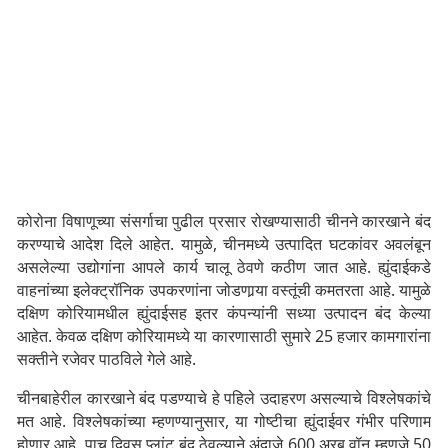
कोरोना विषाणूच्या संसर्गाचा पुढील प्रसार रोखण्यासाठी चीनने कारखाने बंद
करण्याचे आदेश दिले आहेत. यामुळे, चीनमध्ये उत्पादित घटकांवर अवलंबून
असलेल्या उद्योगांना आपले कार्य चालू ठेवणे कठीण जात आहे. ह्युंदाईकडे
वाहनांच्या इलेक्ट्रॉनिक उपकरणांना जोडणार्‍या वस्तूंची कमतरता आहे. यामुळे
दक्षिण कोरियामधील ह्युंदाईसह इतर कंपन्यांनी सध्या उत्पादन बंद केल्या
आहेत. केवळ दक्षिण कोरियामध्ये या कारणासाठी सुमारे 25 हजार कामगारांना
सक्तीने रजेवर पाठविले गेले आहे.
चीनबाहेरील कारखाने बंद पडण्याचे हे पहिले उदाहरण असल्याचे विश्लेषकांचे
मत आहे. विश्लेषकांच्या म्हणण्यानुसार, या गोष्टीचा ह्युंदाईवर गंभीर परिणाम
होणार आहे. पाच दिवस प्लांट बंद ठेवल्याने अंदाजे 600 अरब वॉन म्हणजे 50