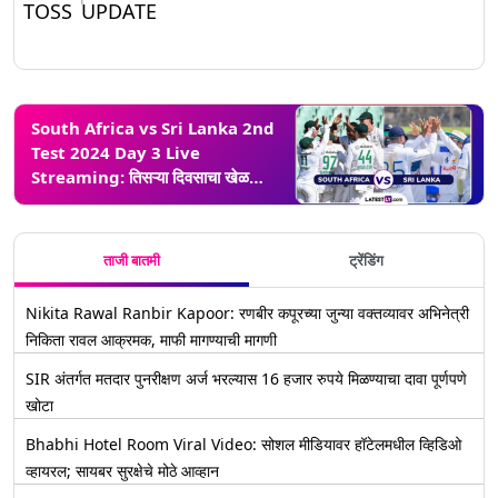
TOSS UPDATE
South Africa vs Sri Lanka 2nd
Test 2024 Day 3 Live
Streaming: तिसऱ्या दिवसाचा खेळ
थोड्याच वेळात होईल सुरू, येथे जाणून घ्या
भारतात थेट सामन्याचा आनंद कधी, कुठे आणि
कसा घेणार
ताजी बातमी
ट्रेंडिंग
Nikita Rawal Ranbir Kapoor: रणबीर कपूरच्या जुन्या वक्तव्यावर अभिनेत्री
निकिता रावल आक्रमक, माफी मागण्याची मागणी
SIR अंतर्गत मतदार पुनरीक्षण अर्ज भरल्यास 16 हजार रुपये मिळण्याचा दावा पूर्णपणे
खोटा
Bhabhi Hotel Room Viral Video: सोशल मीडियावर हॉटेलमधील व्हिडिओ
व्हायरल; सायबर सुरक्षेचे मोठे आव्हान