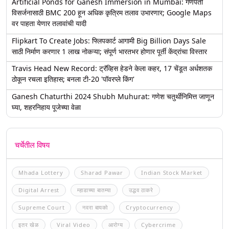
Artificial Ponds for Ganesh Immersion in Mumbai: गणपती
विसर्जनासाठी BMC 200 हून अधिक कृत्रिम तलाव उभारणार; Google Maps
वर पाहता येणार तलावांची यादी
Flipkart To Create Jobs: फ्लिपकार्ट आगामी Big Billion Days Sale
साठी निर्माण करणार 1 लाख नोकऱ्या; संपूर्ण भारतभर होणार पूर्ती केंद्रांचा विस्तार
Travis Head New Record: ट्रॅव्हिस हेडने केला कहर, 17 चेंडूत अर्धशतक
ठोकून रचला इतिहास; बनला टी-20 'पॉवरप्ले किंग'
Ganesh Chaturthi 2024 Shubh Muhurat: गणेश चतुर्थीनिमित्त जाणून
घ्या, शहरनिहाय पूजेच्या वेळा
चर्चेतील विषय
Mhada Lottery
Sharad Pawar
Indian Stock Market
Digital Arrest
म्हाडाच्या बातम्या
उद्धव ठाकरे
Supreme Court
नवरा बायको
Cryptocurrency
इतर खेळ
Viral Video
आरोग्य
Cybercrime