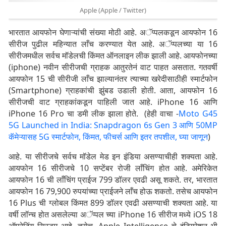
Apple (Apple / Twitter)
भारतात आयफोन घेणाऱ्यांची संख्या मोठी आहे. अॅप्पलकडून आयफोन 16
सीरीज पुढील महिन्यात लाँच करण्यात येत आहे. अॅप्पलच्या या 16
सीरीजमधील सर्वच मॉडेलची किंमत ऑनलाइन लीक झाली आहे. आयफोनच्या
(iphone) नवीन सीरीजची ग्राहक आतुरतेनं वाट पाहत असतात. गतवर्षी
आयफोन 15 ची सीरीजी लाँच झाल्यानंतर त्याच्या खरेदीसाठीही स्मार्टफोन
(Smartphone) ग्राहकांची झुंबड उडाली होती. आता, आयफोन 16
सीरीजची वाट ग्राहकांकडून पाहिली जात आहे. iPhone 16 आणि
iPhone 16 Pro चा डमी लीक झाला होते. (हेही वाचा -
Moto G45
5G Launched in India: Snapdragon 6s Gen 3 आणि 50MP
कॅमेऱ्यासह 5G स्मार्टफोन, किंमत, फीचर्स आणि इतर तपशील, घ्या जाणून
)
आहे. या सीरीजचे सर्वच मॉडेल मेड इन इंडिया असण्याचीही शक्यता आहे.
आयफोन 16 सीरीजचे 10 सप्टेंबर रोजी लाँचिंग होत आहे. अमेरिकेत
आयफोन 16 ची लाँचिंग प्राईज 799 डॉलर एवढी असू शकते. तर, भारतात
आयफोन 16 79,900 रुपयांच्या प्राईजने लाँच होऊ शकतो. तसेच आयफोन
16 Plus ची ग्लोबल किंमत 899 डॉलर एवढी असण्याची शक्यता आहे. या
वर्षी लॉन्च होत असलेल्या अॅप्पल च्या iPhone 16 सीरीज मध्ये iOS 18