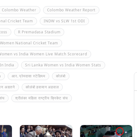
Colombo Weather
Colombo Weather Report
nal Cricket Team
INDW vs SLW 1st ODI
toss
R Premadasa Stadium
 Women National Cricket Team
 Women vs India Women Live Match Scorecard
In India
Sri Lanka Women vs India Women Stats
n
आर. प्रेमदासा स्टेडियम
कोलंबो
ान अद्यतने
कोलंबो हवामान अहवाल
 संघ
श्रीलंका महिला राष्ट्रीय क्रिकेट संघ