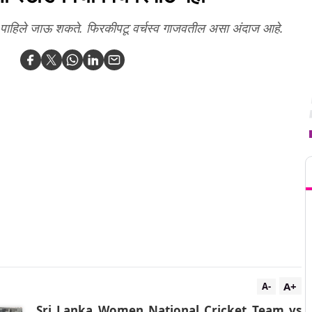
ना पाहिले जाऊ शकते. फिरकीपटू वर्चस्व गाजवतील असा अंदाज आहे.
T
A+
A-
Sri Lanka Women National Cricket Team vs