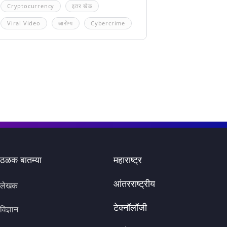
Cryptocurrency
इतर खेळ
Viral Video
आरोग्य
Cybercrime
ठळक बातम्या
महाराष्ट्र
आंतरराष्ट्रीय
लेखक
टेक्नॉलॉजी
विज्ञान