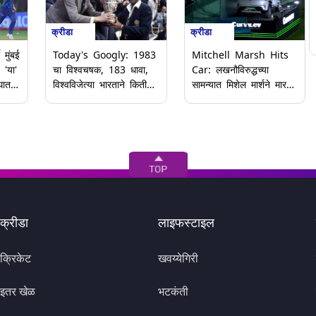
क्रीडा
क्रीडा
 मुंबई
Mitchell Marsh Hits
Today's Googly: 1983
 'या'
Car: लखनौविरुद्धच्या
चा विश्वचषक, 183 धावा,
घात
सामन्यात मिशेल मार्शने मारला
विश्वविजेत्या भारताने किती
5 लाखांचा षटकार; गाडीवर
षटकांत केला होता स्कोअर?
डेंट आला (Video)
आजच्या मजेदार गुगली
प्रश्नाचे उत्तर पहा
क्रीडा
लाइफस्टाइल
क्रिकेट
खवय्येगिरी
इतर खेळ
भटकंती