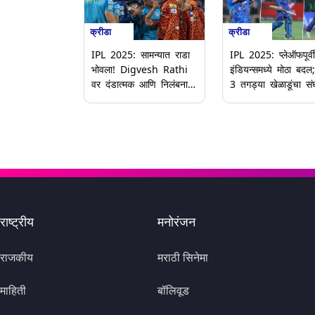
क्रीडा
क्रीडा
IPL 2025: सामन्यात राडा
IPL 2025: प्लेऑफपूर्वी
भोवला! Digvesh Rathi
इंडियन्समध्ये मोठा बदल;
वर दंडात्मक आणि निलंबनाची
3 तगड्या खेळाडूंचा सं
कारवाई; Abhishek
प्रवेश
Sharma वरही लावला दंडा
राष्ट्रीय
मनोरंजन
राजकीय
मराठी सिनेमा
माहिती
बॉलिवूड