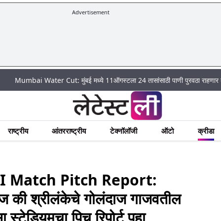
Advertisement
 Water Cut: मुंबई मध्ये 11ऑगस्टला 24 तासांसाठी पाणी पुरवठा राहणार बंद; पहा कुठे 
राष्ट्रीय
आंतरराष्ट्रीय
टेक्नॉलॉजी
ऑटो
क्रीडा
I Match Pitch Report:
दाज की श्रीलंकेचे गोलंदाज गाजवतील
ासा स्टेडियमचा पिच रिपोर्ट पहा