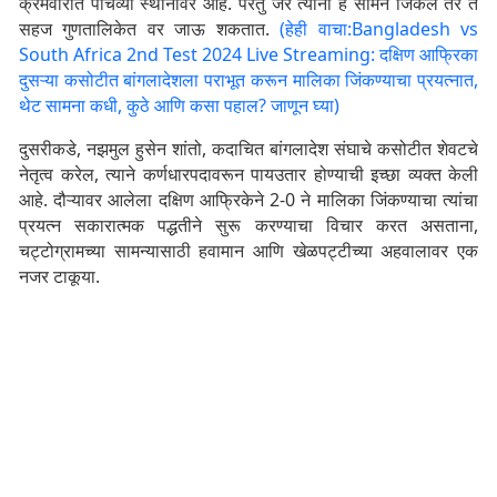
क्रमवारीत पाचव्या स्थानावर आहे. परंतु जर त्यांनी हे सामने जिंकले तर ते
सहज गुणतालिकेत वर जाऊ शकतात.
(हेही वाचा:Bangladesh vs
South Africa 2nd Test 2024 Live Streaming: दक्षिण आफ्रिका
दुसऱ्या कसोटीत बांगलादेशला पराभूत करून मालिका जिंकण्याचा प्रयत्नात,
थेट सामना कधी, कुठे आणि कसा पहाल? जाणून घ्या)
दुसरीकडे, नझमुल हुसेन शांतो, कदाचित बांगलादेश संघाचे कसोटीत शेवटचे
नेतृत्व करेल, त्याने कर्णधारपदावरून पायउतार होण्याची इच्छा व्यक्त केली
आहे. दौऱ्यावर आलेला दक्षिण आफ्रिकेने 2-0 ने मालिका जिंकण्याचा त्यांचा
प्रयत्न सकारात्मक पद्धतीने सुरू करण्याचा विचार करत असताना,
चट्टोग्रामच्या सामन्यासाठी हवामान आणि खेळपट्टीच्या अहवालावर एक
नजर टाकूया.