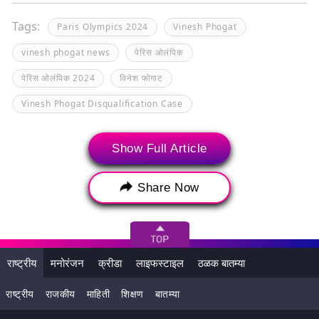
Tags:
Paris Olympics 2024
Vinesh Phogat
vinesh phogat news
पेरिस ओलंपिक
पेरिस ओलंपिक 2024
विनेश फोगाट
Vinesh Phogat Disqualification Case
Show Full Article
Share Now
राष्ट्रीय
मनोरंजन
क्रीडा
लाइफस्टाइल
ठळक बातम्या
राष्ट्रीय
राजकीय
माहिती
शिक्षण
बातम्या