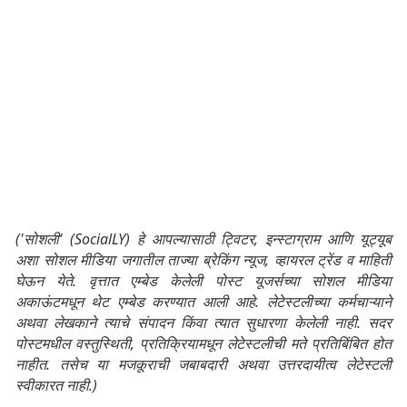
('सोशली' (SocialLY) हे आपल्यासाठी ट्विटर, इन्स्टाग्राम आणि यूट्यूब
अशा सोशल मीडिया जगातील ताज्या ब्रेकिंग न्यूज, व्हायरल ट्रेंड व माहिती
घेऊन येते. वृत्तात एम्बेड केलेली पोस्ट यूजर्सच्या सोशल मीडिया
अकाऊंटमधून थेट एम्बेड करण्यात आली आहे. लेटेस्टलीच्या कर्मचाऱ्याने
अथवा लेखकाने त्याचे संपादन किंवा त्यात सुधारणा केलेली नाही. सदर
पोस्टमधील वस्तुस्थिती, प्रतिक्रियामधून लेटेस्टलीची मते प्रतिबिंबित होत
नाहीत. तसेच या मजकूराची जबाबदारी अथवा उत्तरदायीत्व लेटेस्टली
स्वीकारत नाही.)