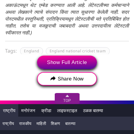
अकाऊंटमधून थेट एम्बेड करण्यात आली आहे. लेटेस्टलीच्या कर्मचाऱ्याने
अथवा लेखकाने त्याचे संपादन किंवा त्यात सुधारणा केलेली नाही. सदर
पोस्टमधील वस्तुस्थिती, प्रतिक्रियामधून लेटेस्टलीची मते प्रतिबिंबित होत
नाहीत. तसेच या मजकूराची जबाबदारी अथवा उत्तरदायीत्व लेटेस्टली
स्वीकारत नाही.)
Tags:
England
England national cricket team
ICC T20 Cricket World Cup 2024
Show Full Article
ICC T20 World Cup 2024 Semi-Final
IND vs ENG
Share Now
India
India vs England
India vs England Senmi-Final
Indian Natioanl Cricket Team
राष्ट्रीय
मनोरंजन
क्रीडा
लाइफस्टाइल
ठळक बातम्या
Indian Natioanl Cricket Team vs England National
Cricket Team
राष्ट्रीय
राजकीय
माहिती
शिक्षण
बातम्या
Jos Buttler
Kuldeep Yadav
Phil Salt