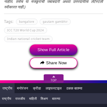
नाहीत. तसेच या मजकूराची जबाबदारी अथवा उत्तरदायीत्व लेटेस्टली
स्वीकारत नाही.)
Tags:
bangalore
gautam gambhir
ICC T20 World Cup 2024
Indian national cricket team
National Cricket Academy
Rahul Dravid
Show Full Article
Rahul Dravid Playing Gully Cricket
Share Now
Rahul Dravid Viral Video
Social Media
Team India
video
आयसीसी टी-20 विश्वचषक 2024
गौतम गंभीर
राष्ट्रीय
मनोरंजन
क्रीडा
लाइफस्टाइल
ठळक बातम्या
टीम इंडिया
राष्ट्रीय क्रिकेट अकादमी
बंगलोर
राष्ट्रीय
राजकीय
माहिती
शिक्षण
बातम्या
भारतीय राष्ट्रीय क्रिकेट संघ
राहुल द्रविड
व्हिडिओ