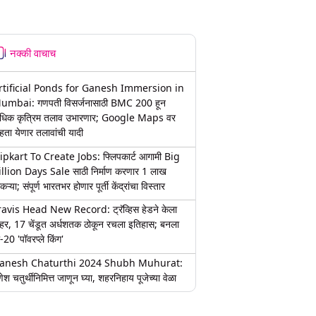
नक्की वाचाच
rtificial Ponds for Ganesh Immersion in
umbai: गणपती विसर्जनासाठी BMC 200 हून
धिक कृत्रिम तलाव उभारणार; Google Maps वर
हता येणार तलावांची यादी
lipkart To Create Jobs: फ्लिपकार्ट आगामी Big
illion Days Sale साठी निर्माण करणार 1 लाख
कऱ्या; संपूर्ण भारतभर होणार पूर्ती केंद्रांचा विस्तार
ravis Head New Record: ट्रॅव्हिस हेडने केला
हर, 17 चेंडूत अर्धशतक ठोकून रचला इतिहास; बनला
-20 'पॉवरप्ले किंग'
anesh Chaturthi 2024 Shubh Muhurat:
ेश चतुर्थीनिमित्त जाणून घ्या, शहरनिहाय पूजेच्या वेळा