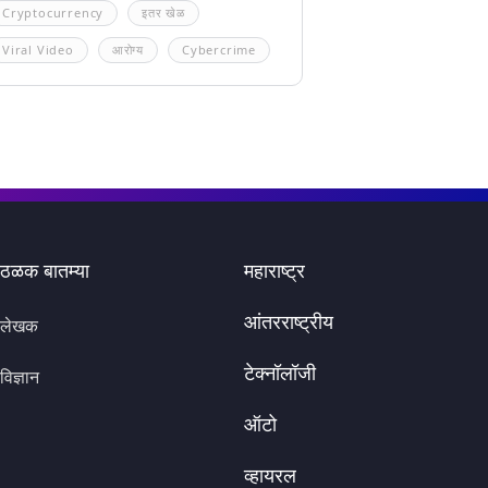
Cryptocurrency
इतर खेळ
Viral Video
आरोग्य
Cybercrime
ठळक बातम्या
महाराष्ट्र
आंतरराष्ट्रीय
लेखक
टेक्नॉलॉजी
विज्ञान
ऑटो
व्हायरल