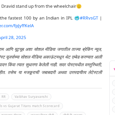
 Dravid stand up from the wheelchair🫡
the fastest 100 by an Indian in IPL 🥶
#RRvsGT
|
ter.com/fpJyffKelA
April 28, 2025
्राम आणि यूट्यूब अशा सोशल मीडिया जगातील ताज्या ब्रेकिंग न्यूज,
ेली पोस्ट यूजर्सच्या सोशल मीडिया अकाऊंटमधून थेट एम्बेड करण्यात आली
ंपादन किंवा त्यात सुधारणा केलेली नाही. सदर पोस्टमधील वस्तुस्थिती,
नाहीत. तसेच या मजकूराची जबाबदारी अथवा उत्तरदायीत्व लेटेस्टली
s RR
Vaibhav Suryavanshi
ls vs Gujarat Titans match Scorecard