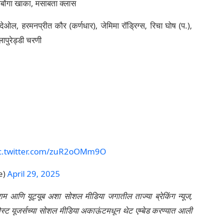
ाबोंगा खाका, मसाबता क्लास
ेओल, हरमनप्रीत कौर (कर्णधार), जेमिमा रॉड्रिग्स, रिचा घोष (प.),
लापुरेड्डी चरणी
c.twitter.com/zuR2oOMm9O
e)
April 29, 2025
्राम आणि यूट्यूब अशा सोशल मीडिया जगातील ताज्या ब्रेकिंग न्यूज,
ेली पोस्ट यूजर्सच्या सोशल मीडिया अकाऊंटमधून थेट एम्बेड करण्यात आली