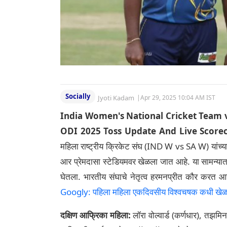
Socially
Jyoti Kadam
|
Apr 29, 2025 10:04 AM IST
India Women's National Cricket Team 
ODI 2025 Toss Update And Live Scorec
महिला राष्ट्रीय क्रिकेट संघ (IND W vs SA W) यांच
आर प्रेमदासा स्टेडियमवर खेळला जात आहे. या सामन्यात
घेतला. भारतीय संघाचे नेतृत्व हरमनप्रीत कौर करत आहे
Googly: पहिला महिला एकदिवसीय विश्वचषक कधी खेळला गे
दक्षिण आफ्रिका महिला:
लॉरा वोल्वार्ड (कर्णधार), तझमिन 