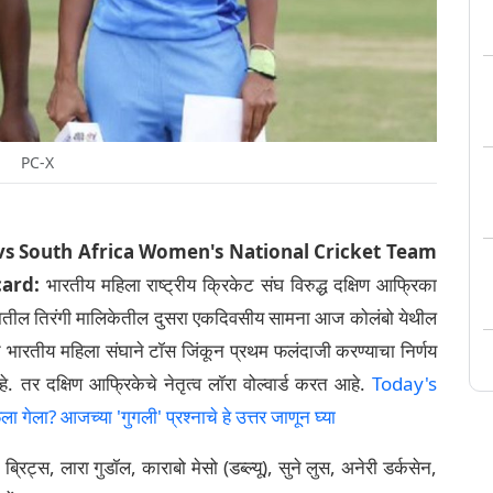
PC-X
vs South Africa Women's National Cricket Team
ard:
भारतीय महिला राष्ट्रीय क्रिकेट संघ विरुद्ध दक्षिण आफ्रिका
्यातील तिरंगी मालिकेतील दुसरा एकदिवसीय सामना आज कोलंबो येथील
 भारतीय महिला संघाने टॉस जिंकून प्रथम फलंदाजी करण्याचा निर्णय
. तर दक्षिण आफ्रिकेचे नेतृत्व लॉरा वोल्वार्ड करत आहे.
Today's
ला? आजच्या 'गुगली' प्रश्नाचे हे उत्तर जाणून घ्या
ब्रिट्स, लारा गुडॉल, काराबो मेसो (डब्ल्यू), सुने लुस, अनेरी डर्कसेन,