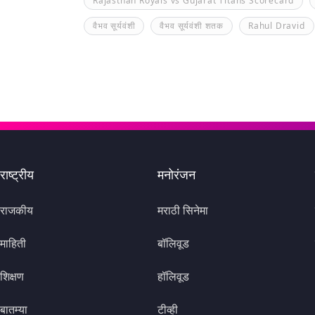
Rajasthan Royals vs Gujarat Titans Scorecard
वैभव सूर्यवंशी
वैभव सूर्यवंशी शतक
Rahul Dravid
राष्ट्रीय
मनोरंजन
राजकीय
मराठी सिनेमा
माहिती
बॉलिवूड
शिक्षण
हॉलिवूड
बातम्या
टीव्ही