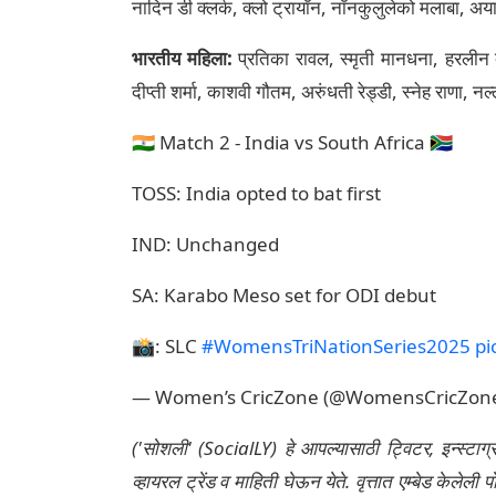
नादिन डी क्लर्क, क्लो ट्रायॉन, नॉनकुलुलेको मलाबा, अय
भारतीय महिला:
प्रतिका रावल, स्मृती मानधना, हरलीन द
दीप्ती शर्मा, काशवी गौतम, अरुंधती रेड्डी, स्नेह राणा, नल्
🇮🇳 Match 2 - India vs South Africa 🇿🇦
TOSS: India opted to bat first
IND: Unchanged
SA: Karabo Meso set for ODI debut
📸: SLC
#WomensTriNationSeries2025
pi
— Women’s CricZone (@WomensCricZon
('सोशली' (SocialLY) हे आपल्यासाठी ट्विटर, इन्स्टाग
व्हायरल ट्रेंड व माहिती घेऊन येते. वृत्तात एम्बेड केल