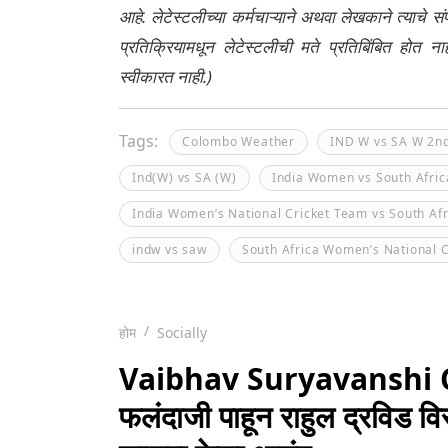
आहे. लेटेस्टलीच्या कर्मचाऱ्याने अथवा लेखकाने त्याचे स
प्रतिक्रियामधून लेटेस्टलीची मते प्रतिबिंबित होत 
स्वीकारत नाही.)
Tags:
Colombo Weather
IND W vs SA W 2n
Ind(W) vs SA (W)
India Women vs South Afri
India Women’s National Cricket Team vs South Af
indw vs saw
South Africa Women’s National 
होम
Socially
Vaibhav Suryavanshi Cent
फलंदाजी पाहून राहुल द्रविड 