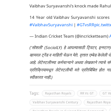
Vaibhav Suryavanshi's knock made Rahul
14 Year old Vaibhav Suryavanshi scores 
#VaibhavSuryavanshi
|
#GTvsRR
pic.twit
— Indian Cricket Team (@incricketteam)
('सोशली' (SocialLY) हे आपल्यासाठी ट्विटर, इन्स्टाग
व्हायरल ट्रेंड व माहिती घेऊन येते. वृत्तात एम्बेड केल
आहे. लेटेस्टलीच्या कर्मचाऱ्याने अथवा लेखकाने त्याचे स
प्रतिक्रियामधून लेटेस्टलीची मते प्रतिबिंबित होत 
स्वीकारत नाही.)
Tags:
Rajasthan Royals
RR Vs GT
GT V
Vaibhav Suryavanshi Century
Rajasthan Roya