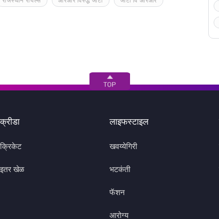
राजस्थान रॉयल्स
आरआर विरुद्ध जीटी
जीटी वि आरआर
क्रीडा
लाइफस्टाइल
क्रिकेट
खवय्येगिरी
इतर खेळ
भटकंती
फॅशन
आरोग्य