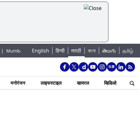
English
हिन्दी
मराठी
বাংলা
తెలుగు
தமிழ்
Lake Water Levels: मुंबई पाणीपुरवठा अपडेट: शहरातील 7 तलावांमधील जलसाठा 88.9
मनोरंजन
लाइफस्टाइल
व्हायरल
व्हिडिओ