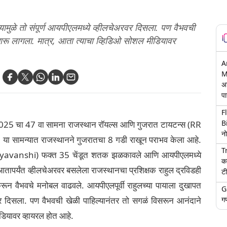
्यामुळे तो संपूर्ण आयपीएलमध्ये व्हीलचेअरवर दिसला. पण वैभवची
मारू लागला. मात्र, आता त्याचा व्हिडिओ सोशल मीडियावर
A
M
अ
पा
F
B
5 चा 47 वा सामना राजस्थान रॉयल्स आणि गुजरात टायटन्स (RR
नो
. या सामन्यात राजस्थानने गुजरातचा 8 गडी राखून पराभव केला आहे.
T
v Suryavanshi) फक्त 35 चेंडूत शतक झळकावले आणि आयपीएलमध्ये
क
ापर्यंत व्हीलचेअरवर बसलेला राजस्थानचा प्रशिक्षक राहुल द्रविडही
टी
रून वैभवचे मनोबल वाढवले. आयपीएलपूर्वी राहुलच्या पायाला दुखापत
G
गण
अरवर दिसला. पण वैभवची खेळी पाहिल्यानंतर तो सगळं विसरून आनंदाने
डियावर व्हायरल होत आहे.