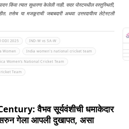
ंपादन किंवा त्यात सुधारणा केलेली नाही. सदर पोस्टमधील वस्तुस्थिती,
नाहीत. तसेच या मजकूराची जबाबदारी अथवा उत्तरदायीत्व लेटेस्टली
d ODI 2025
IND-W vs SA-W
ca Women
India women's national cricket team
rica Women’s National Cricket Team
Cricket Team
ury: वैभव सूर्यवंशीची धमाकेदार
विसरुन गेला आपली दुखापत, असा