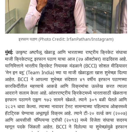
इरफान पठाण (Photo Credit: IrfanPathan/Instagram)
मुंबई:
उत्कृष्ट अष्टपैलू खेळाडू आणि भारताच्या राष्ट्रीय क्रिकेट संघाचा
माजी क्रिकेटपटू इरफान पठाण याचा आज (२७ ऑक्टोबर) वाढदिवस आहे.
यानिमित्ताने भारतीय क्रिकेट नियामक मंडळाने (BCCI) सोशल मीडियावर
'मेन इन ब्लू' (Team India) च्या या माजी खेळाडूला खास शुभेच्छा दिल्या
आहेत. BCCI ने आपल्या शुभेच्छा संदेशात ४१ वर्षीय इरफान पठाणच्या
कारकिर्दीतील महत्त्वाचे आकडे आणि विक्रमांचा उल्लेख करत त्याला
आदराने सलाम केला आहे. आंतरराष्ट्रीय क्रिकेटमध्ये भारतासाठी खेळताना
इरफान पठाणने एकूण १७२ सामने खेळले. त्याने ३०१ बळी घेतले आणि
२८२१ धावा केल्या. त्याच्या नावावर टेस्ट सामन्याच्या पहिल्याच ओव्हरमध्ये
हॅटट्रिक घेण्याचा अभूतपूर्व विक्रम आहे. त्याने टी-२० वर्ल्ड कप (२००७)
आणि आयसीसी चॅम्पियन्स ट्रॉफी (२०१३) मध्ये विजेता संघाचा सदस्य
म्हणून पदके जिंकली आहेत. BCCI ने दिलेल्या या शुभेच्छांमुळे इरफान