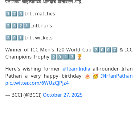
पठाणच्या चाहत्यांमध्ये आनंदाचे वातावरण आहे.
1️⃣7️⃣3️⃣ Intl. matches
2️⃣8️⃣2️⃣1️⃣ Intl. runs
3️⃣0️⃣1️⃣ Intl. wickets
Winner of ICC Men's T20 World Cup 2️⃣0️⃣0️⃣7️⃣ & ICC
Champions Trophy 2️⃣0️⃣1️⃣3️⃣ 🏆
Here's wishing former
#TeamIndia
all-rounder Irfan
Pathan a very happy birthday 🎂🥳
@IrfanPathan
pic.twitter.com/6WUzCJPjz4
— BCCI (@BCCI)
October 27, 2025