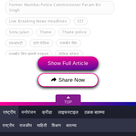
Former Mumbai Police Commissioner Param Bir
Singh
Live Breaking News Headlines
SIT
Sonu Jalan
Thane
Thane police
एसआयटी
ठाणे पोलिस
परमबीर सिंग
परमबीर सिंग खंडणी प्रकरण
पोलिस स्टेशन
Show Full Article
Share Now
राष्ट्रीय
मनोरंजन
क्रीडा
लाइफस्टाइल
ठळक बातम्या
राष्ट्रीय
राजकीय
माहिती
शिक्षण
बातम्या