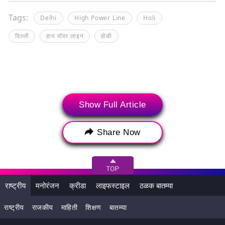
Tags:
Delhi
High Power Line
Holi
दिल्ली
हाय पॉवर लाइन
होळी
Show Full Article
Share Now
राष्ट्रीय
मनोरंजन
क्रीडा
लाइफस्टाइल
ठळक बातम्या
संबंधित बातम्या
राष्ट्रीय
राजकीय
माहिती
शिक्षण
बातम्या