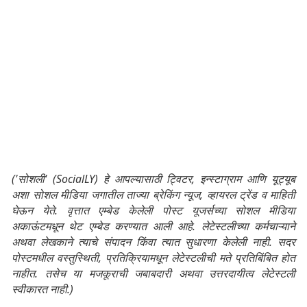
('सोशली' (SocialLY) हे आपल्यासाठी ट्विटर, इन्स्टाग्राम आणि यूट्यूब
अशा सोशल मीडिया जगातील ताज्या ब्रेकिंग न्यूज, व्हायरल ट्रेंड व माहिती
घेऊन येते. वृत्तात एम्बेड केलेली पोस्ट यूजर्सच्या सोशल मीडिया
अकाऊंटमधून थेट एम्बेड करण्यात आली आहे. लेटेस्टलीच्या कर्मचाऱ्याने
अथवा लेखकाने त्याचे संपादन किंवा त्यात सुधारणा केलेली नाही. सदर
पोस्टमधील वस्तुस्थिती, प्रतिक्रियामधून लेटेस्टलीची मते प्रतिबिंबित होत
नाहीत. तसेच या मजकूराची जबाबदारी अथवा उत्तरदायीत्व लेटेस्टली
स्वीकारत नाही.)