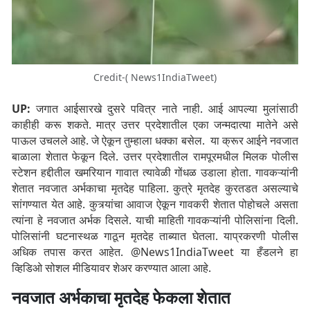
Credit-( News1IndiaTweet)
UP:
जगात आईसारखे दुसरे पवित्र नाते नाही. आई आपल्या मुलांसाठी
काहीही करू शकते. मात्र उत्तर प्रदेशातील एका जन्मदात्या मातेने असे
पाऊल उचलले आहे. जे ऐकून तुम्हाला धक्का बसेल.
या क्रूर आईने नवजात
बाळाला शेतात फेकून दिले. उत्तर प्रदेशातील रामपूरमधील मिलक पोलीस
स्टेशन हद्दीतील खमरियान गावात त्यावेळी गोंधळ उडाला होता. गावकऱ्यांनी
शेतात नवजात अर्भकाचा मृतदेह पाहिला. कुत्रे मृतदेह कुरतडत असल्याचे
सांगण्यात येत आहे. कुत्र्यांचा आवाज ऐकून गावकरी शेतात पोहोचले असता
त्यांना हे नवजात अर्भक दिसले. याची माहिती गावकऱ्यांनी पोलिसांना दिली.
पोलिसांनी घटनास्थळ गाठून मृतदेह ताब्यात घेतला. याप्रकरणी पोलीस
अधिक तपास करत आहेत. @News1IndiaTweet या हँडलने हा
व्हिडिओ सोशल मीडियावर शेअर करण्यात आला आहे.
नवजात अर्भकाचा मृतदेह फेकला शेतात