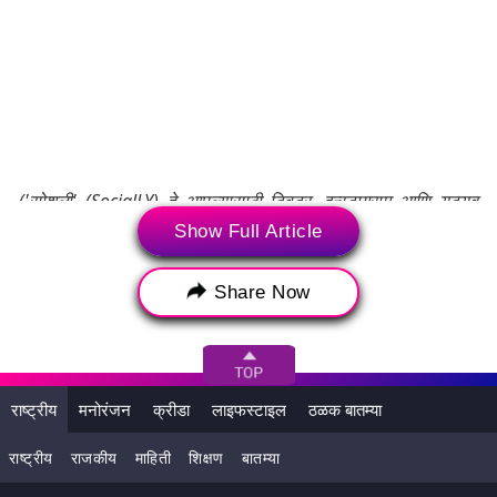
('सोशली' (SocialLY) हे आपल्यासाठी ट्विटर, इन्स्टाग्राम आणि यूट्यूब
अशा सोशल मीडिया जगातील ताज्या ब्रेकिंग न्यूज, व्हायरल ट्रेंड व माहिती
Show Full Article
घेऊन येते. वृत्तात एम्बेड केलेली पोस्ट यूजर्सच्या सोशल मीडिया
अकाऊंटमधून थेट एम्बेड करण्यात आली आहे. लेटेस्टलीच्या कर्मचाऱ्याने
Share Now
अथवा लेखकाने त्याचे संपादन किंवा त्यात सुधारणा केलेली नाही. सदर
पोस्टमधील वस्तुस्थिती, प्रतिक्रियामधून लेटेस्टलीची मते प्रतिबिंबित होत
नाहीत. तसेच या मजकूराची जबाबदारी अथवा उत्तरदायीत्व लेटेस्टली
स्वीकारत नाही.)
राष्ट्रीय
मनोरंजन
क्रीडा
लाइफस्टाइल
ठळक बातम्या
Tags:
Dead body of a child found in Rampur
राष्ट्रीय
राजकीय
माहिती
शिक्षण
बातम्या
Dead body of a newborn