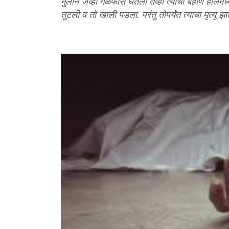
मुलाने जेव्हा गळफास घेतला तेव्हा त्याची बहीण हॉलमध्
तुटली व तो खाली पडला. परंतु तोपर्यंत त्याचा मृत्यू झा