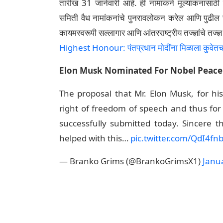
तारीख 31 जानेवारी आहे. ही नामांकने मूल्यांकनासाठी 
समिती वैध नामांकनांचे पुनरावलोकन करेल आणि पुढील 
कायमस्वरूपी सल्लागार आणि आंतरराष्ट्रीय तज्ज्ञांचे तज्ज
Highest Honour: पंतप्रधान मोदींना मिळाला कुवेतचा
Elon Musk Nominated For Nobel Peace 
The proposal that Mr. Elon Musk, for h
right of freedom of speech and thus for
successfully submitted today. Sincere 
helped with this…
pic.twitter.com/QdI4fn
— Branko Grims (@BrankoGrimsX1)
Janu
('सोशली' (SocialLY) हे आपल्यासाठी ट्विटर, इन्स्टाग
व्हायरल ट्रेंड व माहिती घेऊन येते. वृत्तात एम्बेड केल
आहे. लेटेस्टलीच्या कर्मचाऱ्याने अथवा लेखकाने त्याचे स