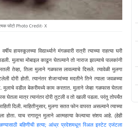
त्मक फोटो Photo Credit- X
षीय हायस्कूलच्या विद्यार्थ्याने मंगळवारी रात्री त्याच्या राहत्या घरी
ी. मुलाचा मोबाइल काढून घेतल्याने तो नाराज झाल्याचे पालकांनी
रतली तेव्हा, तिला मुलाने गळफास लावल्याचे दिसले. त्यावेळी मुलगा
ेली दोरी होती. त्यानंतर शेजाऱ्यांच्या मदतीने तिने त्याला जवळच्या
ले. मुलाचे वडील बेकरीमध्ये काम करतात. मुलाने जेव्हा गळफास घेतला
ळफास घेतला मात्र त्यानंतर दोरी तुटली व तो खाली पडला. परंतु तोपर्यंत
 माहिती दिली. माहितीनुसार, मुलगा सतत फोन वापरत असल्याने त्याच्या
तला होता. याच रागातून मुलाने आत्महत्या केल्याचा संशय आहे. (हेही
यासाठी बहिणीची हत्या; आंध्र प्रदेशमधून रिअल इस्टेट एजंटला