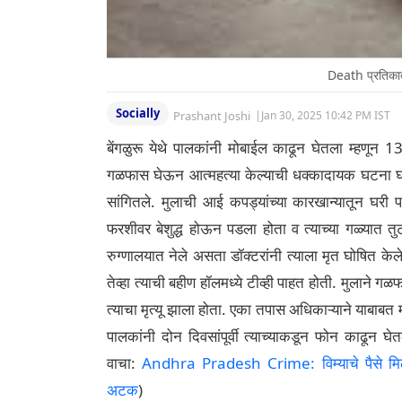
Death प्रतिका
Socially
Prashant Joshi
|
Jan 30, 2025 10:42 PM IST
बेंगळुरू येथे पालकांनी मोबाईल काढून घेतला म्हणून 13 वर्
गळफास घेऊन आत्महत्या केल्याची धक्कादायक घटना घडल
सांगितले. मुलाची आई कपड्यांच्या कारखान्यातून घरी प
फरशीवर बेशुद्ध होऊन पडला होता व त्याच्या गळ्यात तुटल
रुग्णालयात नेले असता डॉक्टरांनी त्याला मृत घोषित के
तेव्हा त्याची बहीण हॉलमध्ये टीव्ही पाहत होती. मुलाने ग
त्याचा मृत्यू झाला होता. एका तपास अधिकाऱ्याने याबाबत
पालकांनी दोन दिवसांपूर्वी त्याच्याकडून फोन काढून घे
वाचा:
Andhra Pradesh Crime: विम्याचे पैसे मिळण्
अटक
)