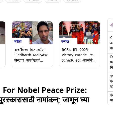
C
क्रीडा
क्रीडा
वस
का
आरसीबीच्या विजयावरील
RCB's IPL 2025
Siddharth Mallyaच्या
Victory Parade Re-
DY
पोस्टवर आयपीएलची
Scheduled: आरसीबीचे
पद
कारवाई; कॉपीराइटमुळे
खेळाडूंचा बेंगळुरूमध्ये रोड
न
पोस्ट हटवली (Video)
शो; एम चिन्नास्वामी
म
ु
स्टेडियममध्ये होणार जल्लोष
मु
8
For Nobel Peace Prize:
म
पुरस्कारासाठी नामांकन; जाणून घ्या
पा