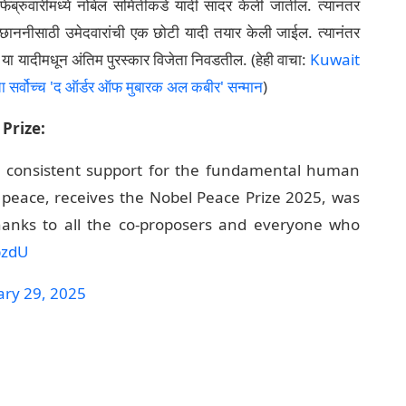
फेब्रुवारीमध्ये नोबेल समितीकडे यादी सादर केली जातील. त्यानंतर
छाननीसाठी उमेदवारांची एक छोटी यादी तयार केली जाईल. त्यानंतर
्ञ या यादीमधून अंतिम पुरस्कार विजेता निवडतील. (हेही वाचा:
Kuwait
 सर्वोच्च 'द ऑर्डर ऑफ मुबारक अल कबीर' सन्मान
)
Prize:
is consistent support for the fundamental human
 peace, receives the Nobel Peace Prize 2025, was
thanks to all the co-proposers and everyone who
bzdU
ary 29, 2025
्राम आणि यूट्यूब अशा सोशल मीडिया जगातील ताज्या ब्रेकिंग न्यूज,
ेली पोस्ट यूजर्सच्या सोशल मीडिया अकाऊंटमधून थेट एम्बेड करण्यात आली
ंपादन किंवा त्यात सुधारणा केलेली नाही. सदर पोस्टमधील वस्तुस्थिती,