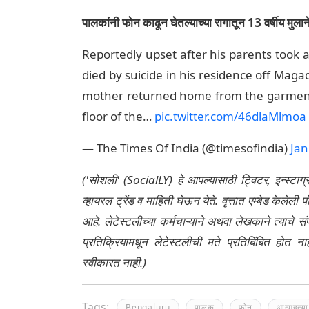
पालकांनी फोन काढून घेतल्याच्या रागातून 13 वर्षीय मुलान
Reportedly upset after his parents took 
died by suicide in his residence off Maga
mother returned home from the garment 
floor of the…
pic.twitter.com/46dlaMlmoa
— The Times Of India (@timesofindia)
Jan
('सोशली' (SocialLY) हे आपल्यासाठी ट्विटर, इन्स्टाग
व्हायरल ट्रेंड व माहिती घेऊन येते. वृत्तात एम्बेड केल
आहे. लेटेस्टलीच्या कर्मचाऱ्याने अथवा लेखकाने त्याचे स
प्रतिक्रियामधून लेटेस्टलीची मते प्रतिबिंबित होत 
स्वीकारत नाही.)
Tags:
Bengaluru
पालक
फोन
आत्महत्या