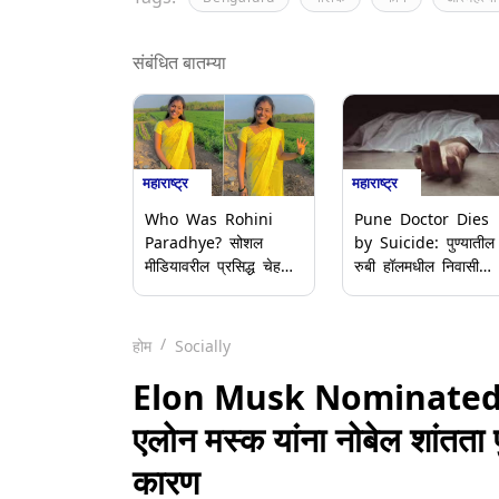
संबंधित बातम्या
महाराष्ट्र
महाराष्ट्र
Who Was Rohini
Pune Doctor Dies
Paradhye? सोशल
by Suicide: पुण्यातील
मीडियावरील प्रसिद्ध चेहरा
रुबी हॉलमधील निवासी
आणि 'हॉटेल
डॉक्टरची आत्महत्या;
ग्रामपंचायत'च्या मालकिणीचा
सुसाइड नोटमध्ये लिहिले
धक्कादायक अंत
'सर्वांचे आभार', तपास सुर
होम
Socially
Elon Musk Nominated 
एलोन मस्क यांना नोबेल शांतता 
कारण