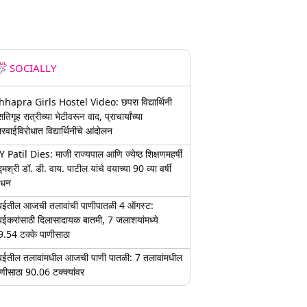
SOCIALLY
hhapra Girls Hostel Video: छपरा विद्यार्थिनी
तिगृह रात्रीच्या भेटीवरून वाद, प्राचार्यांच्या
रवाईविरोधात विद्यार्थिनींचे आंदोलन
 Patil Dies: माजी राज्यपाल आणि ज्येष्ठ शिक्षणमहर्षी
्मश्री डॉ. डी. वाय. पाटील यांचे वयाच्या 90 व्या वर्षी
िधन
ुंबईतील आजची तलावांची पाणीपातळी 4 ऑगस्ट:
ंबईकरांसाठी दिलासादायक बातमी, 7 जलाशयांमध्ये
9.54 टक्के पाणीसाठा
ुंबईतील तलावांमधील आजची पाणी पातळी: 7 तलावांमधील
णीसाठा 90.06 टक्क्यांवर