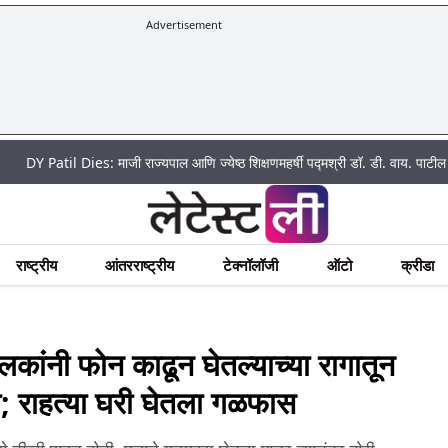
Advertisement
 Dies: माजी राज्यपाल आणि ज्येष्ठ शिक्षणमहर्षी पद्मश्री डॉ. डी. वाय. पाटील यांचे वयाच्या 9
राष्ट्रीय
आंतरराष्ट्रीय
टेक्नॉलॉजी
ऑटो
क्रीडा
नी फोन काढून घेतल्याच्या रागातून
या; राहत्या घरी घेतला गळफास