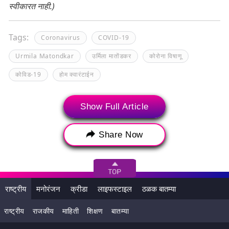
स्वीकारत नाही.)
Tags:
Coronavirus
COVID-19
Urmila Matondkar
उर्मिला मातोंडकर
कोरोना विषाणू
कोविड-19
होम क्वारंटाईन
Show Full Article
Share Now
राष्ट्रीय
मनोरंजन
क्रीडा
लाइफस्टाइल
ठळक बातम्या
राष्ट्रीय
राजकीय
माहिती
शिक्षण
बातम्या