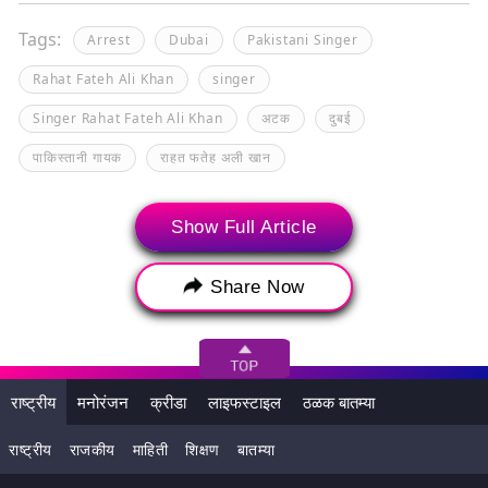
Tags:
Arrest
Dubai
Pakistani Singer
Rahat Fateh Ali Khan
singer
Singer Rahat Fateh Ali Khan
अटक
दुबई
पाकिस्तानी गायक
राहत फतेह अली खान
Show Full Article
Share Now
राष्ट्रीय
मनोरंजन
क्रीडा
लाइफस्टाइल
ठळक बातम्या
राष्ट्रीय
राजकीय
माहिती
शिक्षण
बातम्या