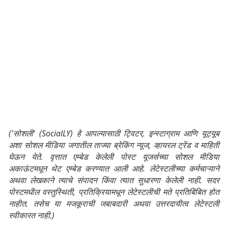
('सोशली' (SocialLY) हे आपल्यासाठी ट्विटर, इन्स्टाग्राम आणि यूट्यूब
अशा सोशल मीडिया जगातील ताज्या ब्रेकिंग न्यूज, व्हायरल ट्रेंड व माहिती
घेऊन येते. वृत्तात एम्बेड केलेली पोस्ट यूजर्सच्या सोशल मीडिया
अकाऊंटमधून थेट एम्बेड करण्यात आली आहे. लेटेस्टलीच्या कर्मचाऱ्याने
अथवा लेखकाने त्याचे संपादन किंवा त्यात सुधारणा केलेली नाही. सदर
पोस्टमधील वस्तुस्थिती, प्रतिक्रियामधून लेटेस्टलीची मते प्रतिबिंबित होत
नाहीत. तसेच या मजकूराची जबाबदारी अथवा उत्तरदायीत्व लेटेस्टली
स्वीकारत नाही.)