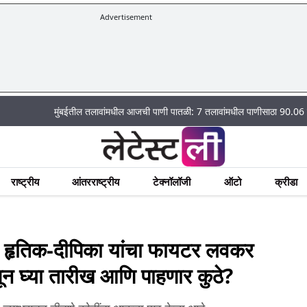
Advertisement
मुंबईतील तलावांमधील आजची पाणी पातळी: 7 तलावांमधील पाणीसाठा 90.06 टक्क्यांवर
राष्ट्रीय
आंतरराष्ट्रीय
टेक्नॉलॉजी
ऑटो
क्रीडा
तिक-दीपिका यांचा फायटर लवकर
ाणून घ्या तारीख आणि पाहणार कुठे?