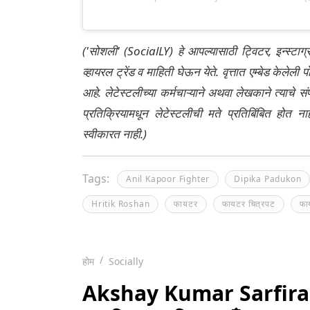
('सोशली' (SocialLY) हे आपल्यासाठी ट्विटर, इन्स्टाग
व्हायरल ट्रेंड व माहिती घेऊन येते. वृत्तात एम्बेड केल
आहे. लेटेस्टलीच्या कर्मचाऱ्याने अथवा लेखकाने त्याचे स
प्रतिक्रियामधून लेटेस्टलीची मते प्रतिबिंबित होत 
स्वीकारत नाही.)
Tags:
Anil Kapoor Fighter
Dipika Padukon
Hritik Roshan
फायटर
फायटर चित्रपट
फा
होम
Socially
Akshay Kumar Sarfira Mo