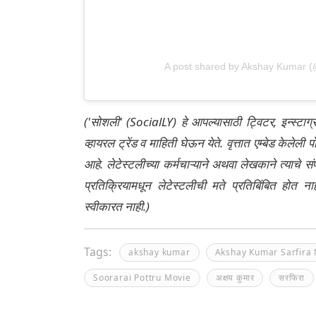
A post shared by Akshay Kumar 
('सोशली' (SocialLY) हे आपल्यासाठी ट्विटर, इन्स्टाग
व्हायरल ट्रेंड व माहिती घेऊन येते. वृत्तात एम्बेड केल
आहे. लेटेस्टलीच्या कर्मचाऱ्याने अथवा लेखकाने त्याचे स
प्रतिक्रियामधून लेटेस्टलीची मते प्रतिबिंबित होत 
स्वीकारत नाही.)
Tags:
akshay kumar
Akshay Kumar Sarfira
Soorarai Pottru Movie
अक्षय कुमार
सरफिरा