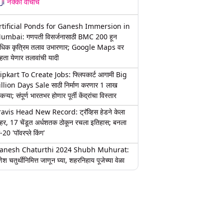
नक्की वाचाच
rtificial Ponds for Ganesh Immersion in
umbai: गणपती विसर्जनासाठी BMC 200 हून
धिक कृत्रिम तलाव उभारणार; Google Maps वर
हता येणार तलावांची यादी
lipkart To Create Jobs: फ्लिपकार्ट आगामी Big
illion Days Sale साठी निर्माण करणार 1 लाख
कऱ्या; संपूर्ण भारतभर होणार पूर्ती केंद्रांचा विस्तार
ravis Head New Record: ट्रॅव्हिस हेडने केला
हर, 17 चेंडूत अर्धशतक ठोकून रचला इतिहास; बनला
-20 'पॉवरप्ले किंग'
anesh Chaturthi 2024 Shubh Muhurat:
ेश चतुर्थीनिमित्त जाणून घ्या, शहरनिहाय पूजेच्या वेळा