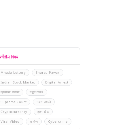
चर्चेतील विषय
Mhada Lottery
Sharad Pawar
Indian Stock Market
Digital Arrest
म्हाडाच्या बातम्या
उद्धव ठाकरे
Supreme Court
नवरा बायको
Cryptocurrency
इतर खेळ
Viral Video
आरोग्य
Cybercrime