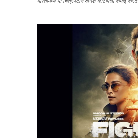
भारतामध्ये या चित्रपटानं दोनशे कोटींपेक्षा कमाई 