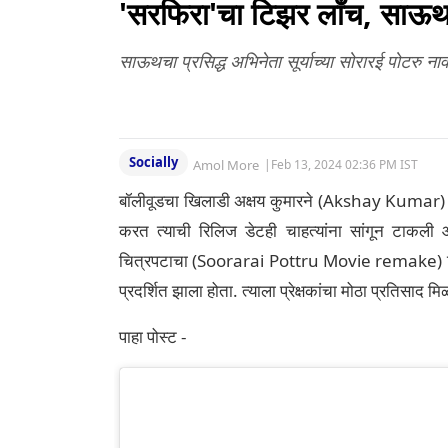
'सरफिरा'चा टिझर लाँच, साऊथच्
साऊथचा प्रसिद्ध अभिनेता सूर्याच्या सोरारई पोटरु ना
Socially
Amol More
|
Feb 13, 2024 02:36 PM IST
बॉलीवूडचा खिलाडी अक्षय कुमारने (Akshay Kumar) स
करत त्याची रिलिज डेटही चाहत्यांना सांगून टाकली आ
चित्रपटाचा (Soorarai Pottru Movie remake) हिंदी 
प्रदर्शित झाला होता. त्याला प्रेक्षकांचा मोठा प्रतिसाद म
पाहा पोस्ट -