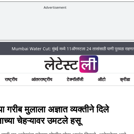
Advertisement
ai Water Cut: मुंबई मध्ये 11ऑगस्टला 24 तासांसाठी पाणी पुरवठा राहणार बंद; पहा कुठ
राष्ट्रीय
आंतरराष्ट्रीय
टेक्नॉलॉजी
ऑटो
क्रीडा
गरीब मुलाला अज्ञात व्यक्तीने दिले
च्या चेहऱ्यावर उमटले हसू