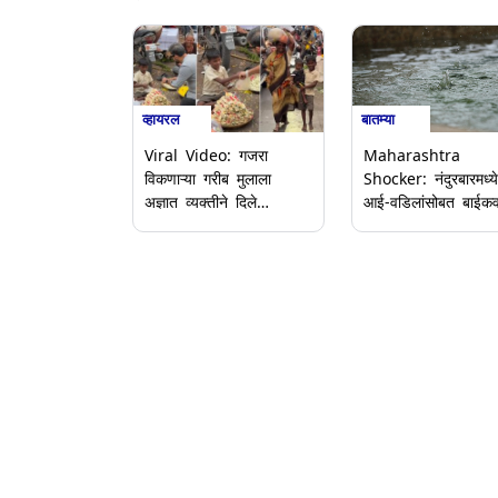
बातम्या
व्हायरल
Maharashtra
Viral Video: गजरा
Shocker: नंदुरबारमध्ये
विकणाऱ्या गरीब मुलाला
आई-वडिलांसोबत बाईक
अज्ञात व्यक्तीने दिले
जात असतांना 6 महिन्या
सरप्राईज, आनंदाने निरागस
बाळ पाण्यात गेले वाहून
मुलाच्या चेहऱ्यावर उमटले हसू