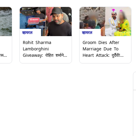
व्हायरल
व्हायरल
Rohit Sharma
Groom Dies After
Lamborghini
Marriage Due To
वरून
Giveaway: रोहित शर्माने
Heart Attack: दुर्दैवी!
चे
पाळला शब्द, चाहत्याला दिली
कर्नाटकातील बागलकोटमध्ये
264 नंबरची महागडी
लग्नानंतर 15 मिनिटांत
लॅम्बोर्गिनी
वराचा हृदयविकाराच्या
झटक्याने मृत्यू (Watch
Video)