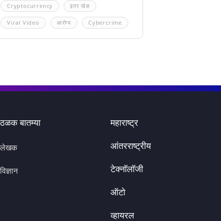
Cryptocurrency
इतर खेळ
Viral Video
आरोग्य
Cybercrime
ठळक बातम्या
महाराष्ट्र
आंतरराष्ट्रीय
लेखक
टेक्नॉलॉजी
विज्ञान
ऑटो
व्हायरल