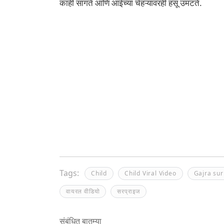
काही सांगते आणि आईच्या चेहऱ्यावरही हसू उमटते.
Tags:
Child
Child Viral Video
Gajra sur
वायरल वीडियो
सरप्राइज
संबंधित बातम्या