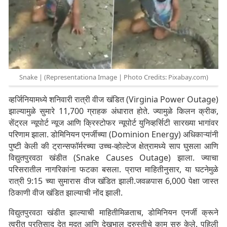
Snake | (Representationa Image | Photo Credits: Pixabay.com)
व्हर्जिनियामध्ये शनिवारी रात्री वीज खंडित (Virginia Power Outage)
झाल्यामुळे सुमारे 11,700 ग्राहक अंधारात होते. ज्यामुळे किलन क्रीक,
सेंट्रल न्यूपोर्ट न्यूज आणि क्रिस्टोफर न्यूपोर्ट युनिव्हर्सिटी सारख्या भागांवर
परिणाम झाला. डोमिनियन एनर्जीच्या (Dominion Energy) अधिकाऱ्यांनी
पुष्टी केली की ट्रान्सफॉर्मरच्या उच्च-व्होल्टेज क्षेत्रामध्ये साप घुसला आणि
विद्युतपुरवठा खंडीत (Snake Causes Outage) झाला. ज्याचा
परिसरातील नागरिकांना फटका बसला. प्राप्त माहितीनुसार, या घटनेमुळे
रात्री 9:15 च्या सुमारास वीज खंडित झाली.जवळपास 6,000 पेक्षा जास्त
ठिकाणी वीज खंडित झाल्याची नोंद झाली.
विद्युतपुरवठा खंडीत झाल्याची माहितीमिळताच, डोमिनियन एनर्जी क्रूने
त्वरीत प्रतिसाद देत मदत आणि देखभाल दुरुस्तीचे काम सुरु केले. पहिली