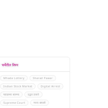
चर्चेतील विषय
Mhada Lottery
Sharad Pawar
Indian Stock Market
Digital Arrest
म्हाडाच्या बातम्या
उद्धव ठाकरे
Supreme Court
नवरा बायको