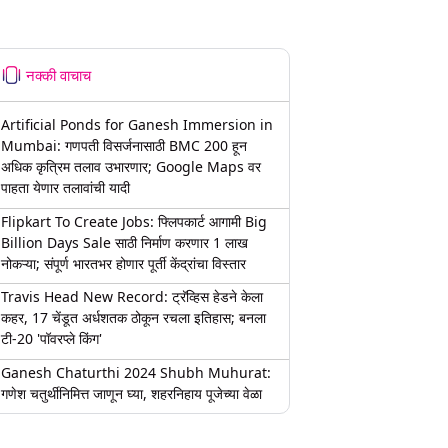
नक्की वाचाच
Artificial Ponds for Ganesh Immersion in
Mumbai: गणपती विसर्जनासाठी BMC 200 हून
अधिक कृत्रिम तलाव उभारणार; Google Maps वर
पाहता येणार तलावांची यादी
Flipkart To Create Jobs: फ्लिपकार्ट आगामी Big
Billion Days Sale साठी निर्माण करणार 1 लाख
नोकऱ्या; संपूर्ण भारतभर होणार पूर्ती केंद्रांचा विस्तार
Travis Head New Record: ट्रॅव्हिस हेडने केला
कहर, 17 चेंडूत अर्धशतक ठोकून रचला इतिहास; बनला
टी-20 'पॉवरप्ले किंग'
Ganesh Chaturthi 2024 Shubh Muhurat:
गणेश चतुर्थीनिमित्त जाणून घ्या, शहरनिहाय पूजेच्या वेळा