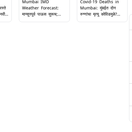
Mumbai IMD
Covid-19 Deaths in
स्ते
Weather Forecast:
Mumbai: मुंबईत दोन
 नवीन
मान्सूनपूर्व पाऊस सुरूच;
रुग्णांचा मृत्यू कोविडमुळे?
मुंबई, ठाणे आणि रायगडसाठी
नेमके कारण काय? बीएमसीने
े
Yellow Alert; जाणून घ्या
दिली महिती, घ्या जाणून
आयएमडी हवामान अंदाज