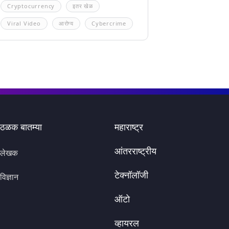
Cryptocurrency
इतर खेळ
Viral Video
आरोग्य
Cybercrime
ठळक बातम्या
महाराष्ट्र
आंतरराष्ट्रीय
लेखक
टेक्नॉलॉजी
विज्ञान
ऑटो
व्हायरल