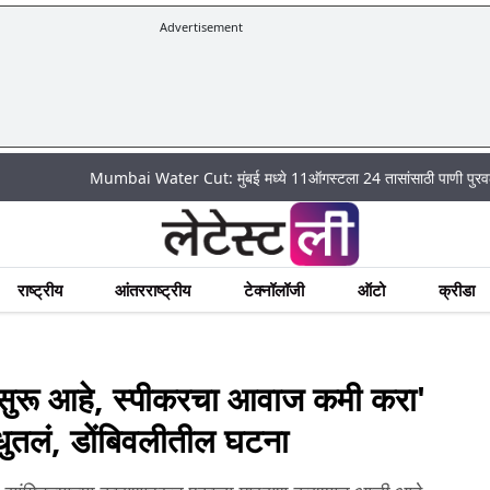
Advertisement
Mumbai Water Cut: मुंबई मध्ये 11ऑगस्टला 24 तासांसाठी पाणी पुरवठा राहणार बंद
राष्ट्रीय
आंतरराष्ट्रीय
टेक्नॉलॉजी
ऑटो
क्रीडा
ुरू आहे, स्पीकरचा आवाज कमी करा'
ू धुतलं, डोंबिवलीतील घटना