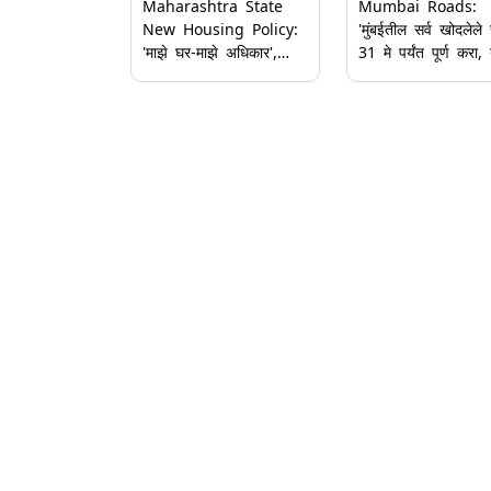
Maharashtra State
Mumbai Roads:
New Housing Policy:
'मुंबईतील सर्व खोदलेले र
'माझे घर-माझे अधिकार',
31 मे पर्यंत पूर्ण करा,
राज्याचे नवीन गृहनिर्माण
रस्त्यांचे काम नको';
धोरण जाहीर; राज्य
Ashish Shelar यांच
मंत्रिमंडळ बैठकीत महत्त्वाचे
बीएमसीला निर्देश
निर्णय