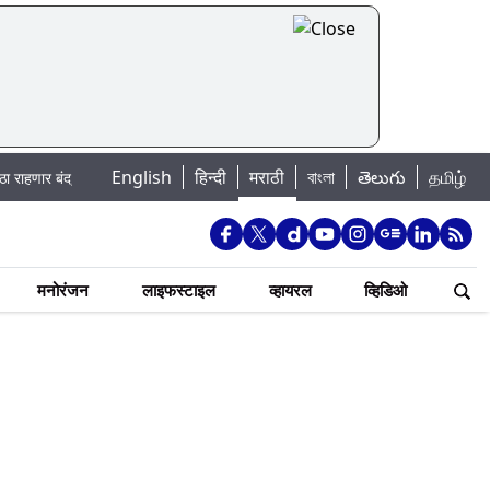
English
|
हिन्दी
मराठी
বাংলা
తెలుగు
தமிழ்
; पहा कुठे असेल पाणी बंद
Madhur Satta Matka: मधूर सट्टा मटका बद्दल काही गोष्
मनोरंजन
लाइफस्टाइल
व्हायरल
व्हिडिओ