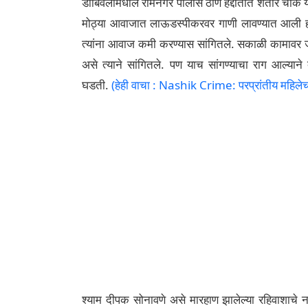
डोंबिवलीमधील रामनगर पोलीस ठाणे हद्दीतीत शेतार चौक येथे
मोठ्या आवाजात लाऊडस्पीकरवर गाणी लावण्यात आली होत
त्यांना आवाज कमी करण्यास सांगितले. सकाळी कामावर ज
असे त्याने सांगितले. पण याच सांगण्याचा राग आल्याने
घडती.
(हेही वाचा : Nashik Crime: परप्रांतीय महिले
श्याम दीपक सोनावणे असे मारहाण झालेल्या रहिवाशाचे 