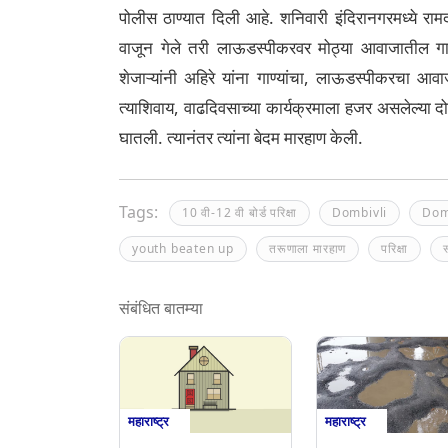
पोलीस ठाण्यात दिली आहे. शनिवारी इंदिरानगरमध्ये रामदा
वाजून गेले तरी लाऊडस्पीकरवर मोठ्या आवाजातील गाणी
शेजाऱ्यांनी अहिरे यांना गाण्यांचा, लाऊडस्पीकरचा आव
त्याशिवाय, वाढदिवसाच्या कार्यक्रमाला हजर असलेल्या दोन 
घातली. त्यानंतर त्यांना बेदम मारहाण केली.
Tags:
10 वी-12 वी बोर्ड परिक्षा
Dombivli
Dom
youth beaten up
तरूणाला मारहाण
परिक्षा
स
संबंधित बातम्या
महाराष्ट्र
महाराष्ट्र