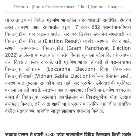
Election | (Photo Credits: Archived, Edited, Symbolic Images)
या आठवड्याचा विकेंड ग्रामीण भागातील रहिवाशांसाठी सर्वाधिक हॅपनिंग
ठरला. कारण आज राज्यातील एकूण 7 हजार 682 ग्रामपंचायतींमध्ये
निवडणुकीचा पार पडल्या आहेत. तर २० डिसेंबर म्हणजेचं मंगळवारी या
निवडणुकीचा निकाल (Election Result) जाहीर करण्यात येणार आहे.
म्हणजे ग्रामपंचायत निवडणुकीत (Gram Panchayat Election
2022) झालेल्या या मतदानात जनतेने नेमका कुणाला कौल दिला हे अवघ्या
दोन दिवसांत कळणार आहे. तरी ग्रामिण भागात होणारी ही ग्रामपंचायत
निवडणुक लोकसभा (Loksabha Election) किंवा विधानसभा
निवडणुकीपेक्षाही (Vidhan Sabha Election) अधिक रोमांचक झाली.
कारण यांत कुठला राजकीय पक्ष नाही तर प्रत्येक उमेदवाराची प्रतिष्ठा
पणाला लागली असते. स्वतच्या गावात आपल्याला किती मान, कोण वरचठं हा
बाबत ही निवडणुक असल्याने गावखेड्यात या निवडणुकीचा मोठा उत्साह
बघायला मिळला. तरी आता शहरी भागा प्रमाणेचं ग्रामिण भागातील नागरिक
देखील मतदानाच्या बाबतीत जागृत झाल्याचं बघायला मिळालं.
सकाळ पासून ते दुपारी 3:30 पर्यत राज्यातील विविध जिल्ह्यात किती टक्के