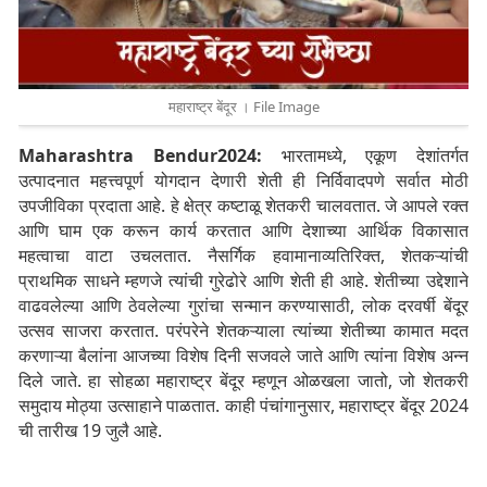
महाराष्ट्र बेंदूर । File Image
Maharashtra Bendur2024:
भारतामध्ये, एकूण देशांतर्गत
उत्पादनात महत्त्वपूर्ण योगदान देणारी शेती ही निर्विवादपणे सर्वात मोठी
उपजीविका प्रदाता आहे. हे क्षेत्र कष्टाळू शेतकरी चालवतात. जे आपले रक्त
आणि घाम एक करून कार्य करतात आणि देशाच्या आर्थिक विकासात
महत्वाचा वाटा उचलतात. नैसर्गिक हवामानाव्यतिरिक्त, शेतकऱ्यांची
प्राथमिक साधने म्हणजे त्यांची गुरेढोरे आणि शेती ही आहे. शेतीच्या उद्देशाने
वाढवलेल्या आणि ठेवलेल्या गुरांचा सन्मान करण्यासाठी, लोक दरवर्षी बेंदूर
उत्सव साजरा करतात.
परंपरेने शेतकऱ्याला त्यांच्या शेतीच्या कामात मदत
करणाऱ्या बैलांना आजच्या विशेष दिनी सजवले जाते आणि त्यांना विशेष अन्न
दिले जाते. हा सोहळा महाराष्ट्र बेंदूर म्हणून ओळखला जातो, जो शेतकरी
समुदाय मोठ्या उत्साहाने पाळतात. काही पंचांगानुसार, महाराष्ट्र बेंदूर 2024
ची तारीख 19 जुलै आहे.