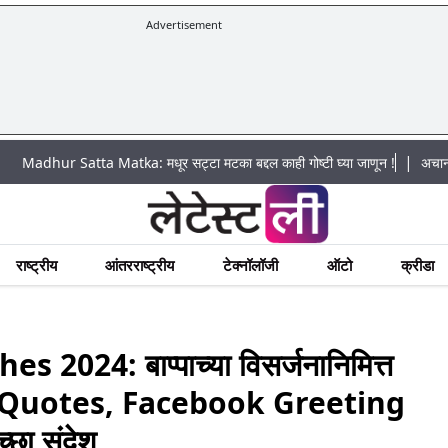
Advertisement
|
Matka: मधूर सट्टा मटका बद्दल काही गोष्टी घ्या जाणून !
अचानक पूराचा धोका: खडकव
राष्ट्रीय
आंतरराष्ट्रीय
टेक्नॉलॉजी
ऑटो
क्रीडा
024: बाप्पाच्या विसर्जनानिमित्त
Quotes, Facebook Greeting
च्छा संदेश