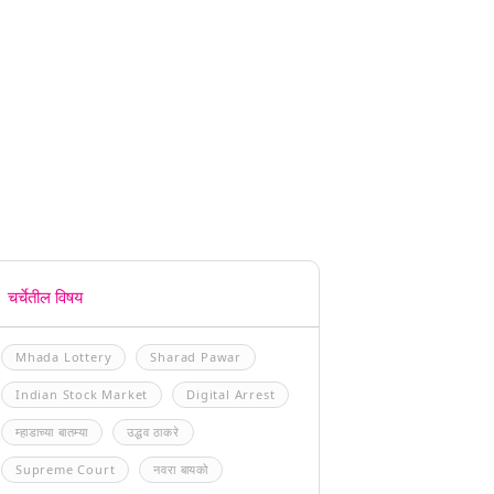
चर्चेतील विषय
Mhada Lottery
Sharad Pawar
Indian Stock Market
Digital Arrest
म्हाडाच्या बातम्या
उद्धव ठाकरे
Supreme Court
नवरा बायको