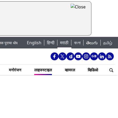
English
हिन्दी
मराठी
বাংলা
తెలుగు
தமிழ்
ासला धरणातून मुठानदी पात्रात विसर्ग सुरु; नागरिकांना नदीपात्रात न उतरण्याचे प्रशासन
मनोरंजन
लाइफस्टाइल
व्हायरल
व्हिडिओ