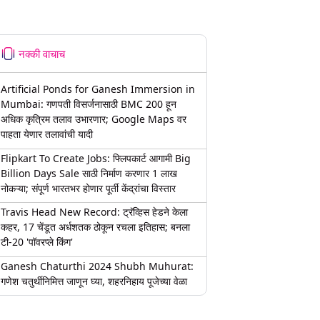
नक्की वाचाच
Artificial Ponds for Ganesh Immersion in
Mumbai: गणपती विसर्जनासाठी BMC 200 हून
अधिक कृत्रिम तलाव उभारणार; Google Maps वर
पाहता येणार तलावांची यादी
Flipkart To Create Jobs: फ्लिपकार्ट आगामी Big
Billion Days Sale साठी निर्माण करणार 1 लाख
नोकऱ्या; संपूर्ण भारतभर होणार पूर्ती केंद्रांचा विस्तार
Travis Head New Record: ट्रॅव्हिस हेडने केला
कहर, 17 चेंडूत अर्धशतक ठोकून रचला इतिहास; बनला
टी-20 'पॉवरप्ले किंग'
Ganesh Chaturthi 2024 Shubh Muhurat:
गणेश चतुर्थीनिमित्त जाणून घ्या, शहरनिहाय पूजेच्या वेळा