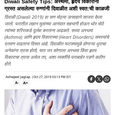
Diwali Safety Tips: अस्थमा, हृदय विकारांनी
ग्रस्त असलेल्या रुग्णांनी दिवाळीत अशी स्वत:ची काळजी
दिवाळी (Diwali 2019) हा सण मोठ्या उत्साहाने साजरा केला
जातो. घरातील लहान मुलांच्या आनंदात सहभागी होऊन थोर मोठे
त्यांच्या शरिराकडे दुर्लक्ष करताना आढळते. सध्या अस्थमा
(Asthma) आणि हृदय विकाराच्या (Heart Disorders) समस्यांचे
प्रमाण वाढताना दिसत आहे. दिवाळीत फटक्यामुळे होणाऱ्या धुराचा
अनेकांना त्रास होतो, यात जर कोणाला अस्थमा किंवा हृदय
विकाराचा त्रास असेल तर, अशा व्यक्तींचे घराबाहेर पडणे कठीण
होते.
Ashwjeet Jagtap
|
Oct 27, 2019 03:13 PM IST
A+
A-