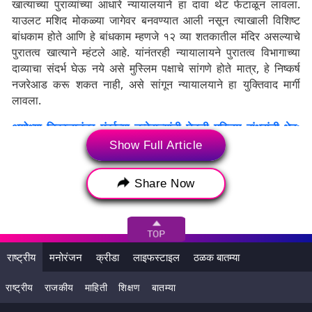
खात्याच्या पुराव्यांच्या आधारे न्यायालयाने हा दावा थेट फेटाळून लावला.
याउलट मशिद मोकळ्या जागेवर बनवण्यात आली नसून त्याखाली विशिष्ट
बांधकाम होते आणि हे बांधकाम म्हणजे १२ व्या शतकातील मंदिर असल्याचे
पुरातत्व खात्याने म्हंटले आहे. यांनंतरही न्यायालायने पुरातत्व विभागाच्या
दाव्याचा संदर्भ घेऊ नये असे मुस्लिम पक्षाचे सांगणे होते मात्र, हे निष्कर्ष
नजरेआड करू शकत नाही, असे सांगून न्यायालयाने हा युक्तिवाद मार्गी
लावला.
अयोध्या निकालानंतर मुंबईच्या डब्बेवाल्यांनी घेतली मुस्लिम बांधवांची भेट;
भेंडी बाजार मध्ये पाहायला मिळाला एकतेचा सोहळा (Watch Video)
Show Full Article
Share Now
राष्ट्रीय
मनोरंजन
क्रीडा
लाइफस्टाइल
ठळक बातम्या
राष्ट्रीय
राजकीय
माहिती
शिक्षण
बातम्या