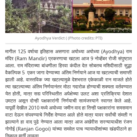
Ayodhya Verdict ( (Photo credits: PTI)
मागील 125 वर्षाचा इतिहास असणारा अयोध्या अयोध्या (Ayodhya) राम
मंदिर (Ram Mandir) प्रकरणाचा खटला आज 9 नोव्हेंबर रोजी संपुष्टात
आला. राम मंदिराच्या बांधणीला हिरवा कंदील देत सोबतच मशिदीसाठी सुद्धा
वैकल्पिक 5 एकर जागा देण्याच्या अंतिम निर्णयाने आज या खटल्याची समाप्ती
झाली आहे. वास्तविक ज्या खटल्यामुळे देशभरात एकेकाळी रान माजले होते
त्या खटल्याच्या अंतिम निर्णयानंतर मोठा गदारोळ होण्याची शक्यता वर्तवण्यात
येत होती, मात्र सद्य परिस्थितीत अपेक्षेच्या उलट अशा प्रतिक्रिया देशात
उमटत असून दोन्ही पक्षकारांनी निर्णयाची सामंजस्याने स्वागत केले आहे.
यापूर्वी देखील 2010 मध्ये अयोध्या जमीन वाद हा तिन्ही पक्षकारांना समसमान
वाटा देऊन संपवण्याचे निर्देश देण्यात आले होते मात्र यावर सर्वांची संमती न
झाल्याने हा वाद पुढे नेण्यात आला मात्र आज अखेरीस सरन्यायाधीश रंजन
गोगोई (Ranjan Gogoi) यांच्या समवेत पाच न्यायाधीशांच्या खंडपीठाने हा
निकाल मार्गी लावला.