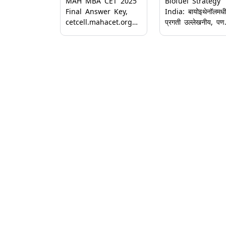
MAH MBA CET 2025
Biofuel Strategy
Final Answer Key,
India: बायोइथेनॉलमध
cetcell.mahacet.org
प्रगती उल्लेखनीय, पण
वर जारी; 28 प्रश्नांसाठी
बायो-CNG साठी धोरणा
मिळणार ग्रेस मार्क
गतीची गरज