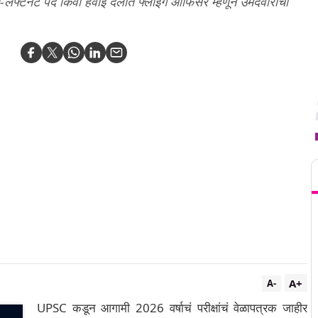
लेफ्टनंट पद किंवा हवाई दलात फ्लाइंग ऑफिसर म्हणून उमेदवारांची
T
A+
A-
UPSC कडून आगामी 2026 वर्षाचं परीक्षांचं वेळापत्रक जाहीर