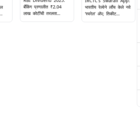
RBI Dividend 2025:
IRCTC's Swarail App:
बँकिंग प्रणालीत ₹2.04
ील
भारतीय रेल्वेने लाँच केले नवे
लाख कोटींची तरलता
‘स्वरेल’ ॲप; तिकीट
शिल्लक, RBI च्या लाभांश
त्मक
बुकिंगपासून ट्रेनमध्ये जेवण
निर्णयापूर्वीच अपेक्षा वाढल्या
ऑर्डर करण्यापर्यंत सर्व सेवा
एकाच ठिकाणी उपलब्ध,
जाणून घ्या सविस्तर