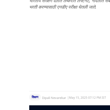
भारतीय संरक्षण दलात लष्करात लेफ्टनंट, नौदलात सब-
भरती करण्यासाठी एनडीए परीक्षा घेतली जाते.
शिक्षण
Dipali Nevarekar
|
May 15, 2025 07:12 PM IST