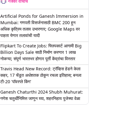
नक्की वाचाच
Artificial Ponds for Ganesh Immersion in
Mumbai: गणपती विसर्जनासाठी BMC 200 हून
अधिक कृत्रिम तलाव उभारणार; Google Maps वर
पाहता येणार तलावांची यादी
Flipkart To Create Jobs: फ्लिपकार्ट आगामी Big
Billion Days Sale साठी निर्माण करणार 1 लाख
नोकऱ्या; संपूर्ण भारतभर होणार पूर्ती केंद्रांचा विस्तार
Travis Head New Record: ट्रॅव्हिस हेडने केला
कहर, 17 चेंडूत अर्धशतक ठोकून रचला इतिहास; बनला
टी-20 'पॉवरप्ले किंग'
Ganesh Chaturthi 2024 Shubh Muhurat:
गणेश चतुर्थीनिमित्त जाणून घ्या, शहरनिहाय पूजेच्या वेळा