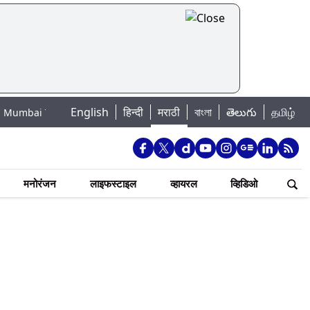
English
हिन्दी
मराठी
বাংলা
తెలుగు
தமிழ்
day: मुंबईतील तलावांमधील आजची पाणी पातळी, 7 जलाशयांत 88.41 टक्के जलसाठा 
मनोरंजन
लाइफस्टाइल
व्हायरल
व्हिडिओ