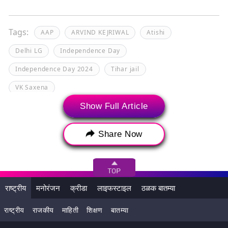
Tags:
AAP
ARVIND KEJRIWAL
Atishi
Delhi LG
Independence Day
Independence Day 2024
Tihar jail
VK Saxena
Show Full Article
Share Now
राष्ट्रीय
मनोरंजन
क्रीडा
लाइफस्टाइल
ठळक बातम्या
राष्ट्रीय
राजकीय
माहिती
शिक्षण
बातम्या