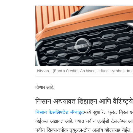
Nissan | (Photo Credits: Archived, edited, symbolic im
होणार आहे.
निसान अद्ययावत डिझाइन आणि वैशिष्ट्ये
निसान फेसलिफ्टेड मॅग्नाइट
मध्ये सुधारित फ्रंट ग्रि
व्हेईकल अद्यावत आहे. ज्यात नवीन एलईडी टेललॅम्प्स आणि
नवीन सिक्स-स्पोक ड्युअल-टोन अलॉय व्हील्ससह येईल, ज्य