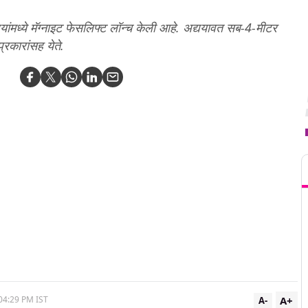
ंमध्ये मॅग्नाइट फेसलिफ्ट लॉन्च केली आहे. अद्ययावत सब-4-मीटर
्रकारांसह येते.
T
A+
04:29 PM IST
A-