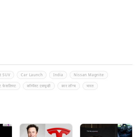
t SUV
Car Launch
India
Nissan Magnite
इट फेसलिफ्ट
कॉम्पॅक्ट एसयूव्ही
कार लॉन्च
भारत