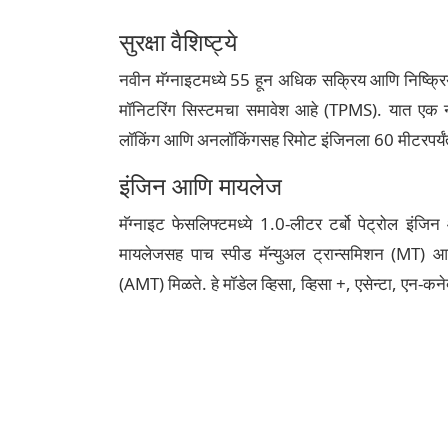
सुरक्षा वैशिष्ट्ये
नवीन मॅग्नाइटमध्ये 55 हून अधिक सक्रिय आणि निष्क्रिय 
मॉनिटरिंग सिस्टमचा समावेश आहे (TPMS). यात एक
लॉकिंग आणि अनलॉकिंगसह रिमोट इंजिनला 60 मीटरपर्यंत
इंजिन आणि मायलेज
मॅग्नाइट फेसलिफ्टमध्ये 1.0-लीटर टर्बो पेट्रोल इंज
मायलेजसह पाच स्पीड मॅन्युअल ट्रान्समिशन (MT) आ
(AMT) मिळते. हे मॉडेल व्हिसा, व्हिसा +, एसेन्टा, एन-क