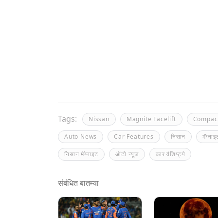
Tags:
Nissan
Magnite Facelift
Compac
Auto News
Car Features
निसान
मॅग्ना
निसान मॅग्नाइट
ऑटो न्यूज
कार वैशिष्ट्ये
संबंधित बातम्या