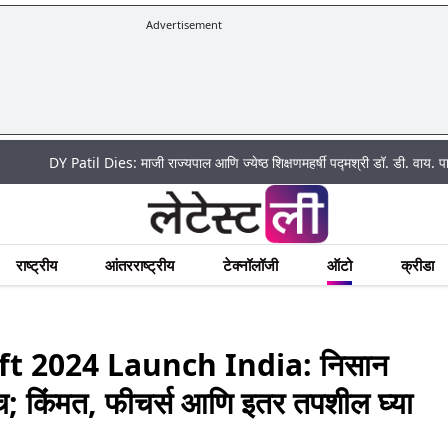
Advertisement
Patil Dies: माजी राज्यपाल आणि ज्येष्ठ शिक्षणमहर्षी पद्मश्री डॉ. डी. वाय. पाटील यांचे वयाच
राष्ट्रीय
आंतरराष्ट्रीय
टेक्नॉलॉजी
ऑटो
क्रीडा
t 2024 Launch India: निसान
्च; किंमत, फीचर्स आणि इतर तपशील घ्या