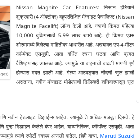
Nissan Magnite Car Features: निसान इंडियाने
शुक्रवारी (4 ऑक्टोबर) बहुप्रतिक्षित मॅग्नाइट फेसलिफ्ट (Nissan
Magnite Facelift) लॉन्च केली आहे. ज्याची किंमत पहिल्या
10,000 बुकिंगसाठी 5.99 लाख रुपये आहे. ही किंमत एक्स
शोरुममध्ये दिलेल्या माहितीवर आधारीत आहे. अद्ययावत उप-4-मीटर
कॉम्पॅक्ट एसयूव्ही. आता वर्धित रचना घटक आणि प्रगत
वैशिष्ट्यांसह उपलब्ध आहे. ज्यामुळे या वाहनाची वाढती मागणी पूर्ण
होण्यास मदत झाली आहे. गेल्या आठवड्यात नोंदणी सुरू झाली
ages)
असताना, नवीन मॅग्नाइट मॉडेल्सची डिलिव्हरी शनिवारपासून सुरू
ल आणि नवीन हेडलाइट डिझाईन्स आहेत. ज्यामुळे ते अधिक मजबूत दिसते. हे
 पुन्हा डिझाइन केलेले बंपर आहेत. याव्यतिरिक्त, कॉम्पॅक्ट एसयूव्ही. आता
ामुळे त्याचे स्पोर्टी स्वरूप आणखी वाढेल. (हेही वाचा,
Maruti Suzuki