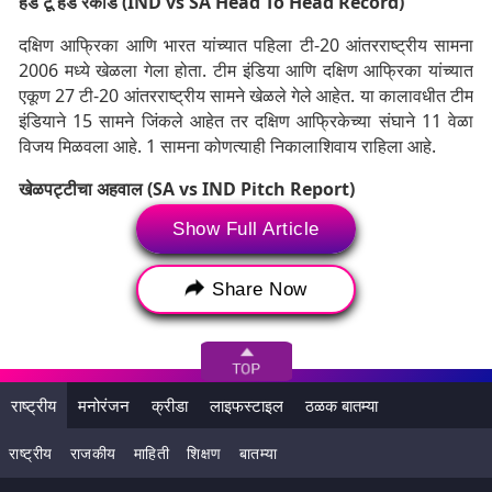
हेड टू हेड रेकॉर्ड (IND vs SA Head To Head Record)
दक्षिण आफ्रिका आणि भारत यांच्यात पहिला टी-20 आंतरराष्ट्रीय सामना
2006 मध्ये खेळला गेला होता. टीम इंडिया आणि दक्षिण आफ्रिका यांच्यात
एकूण 27 टी-20 आंतरराष्ट्रीय सामने खेळले गेले आहेत. या कालावधीत टीम
इंडियाने 15 सामने जिंकले आहेत तर दक्षिण आफ्रिकेच्या संघाने 11 वेळा
विजय मिळवला आहे. 1 सामना कोणत्याही निकालाशिवाय राहिला आहे.
खेळपट्टीचा अहवाल (SA vs IND Pitch Report)
Show Full Article
भारत आणि दक्षिण आफ्रिका यांच्यातील पहिला T20 सामना किंग्समीड
स्टेडियमवर होणार आहे. किंग्समीड स्टेडियमच्या खेळपट्टीवर वेगवान
गोलंदाजांना वेग आणि उसळीचा फायदा मिळू शकतो. सुरुवातीच्या षटकांमध्ये
Share Now
स्विंग देखील अपेक्षित आहे, ज्यामुळे वेगवान गोलंदाज विकेट घेण्याचा प्रयत्न
करतील. फलंदाजांनी स्वत:ला प्रस्थापित केल्यानंतरच शॉट्स खेळतात.
राष्ट्रीय
मनोरंजन
क्रीडा
लाइफस्टाइल
ठळक बातम्या
राष्ट्रीय
राजकीय
माहिती
शिक्षण
बातम्या