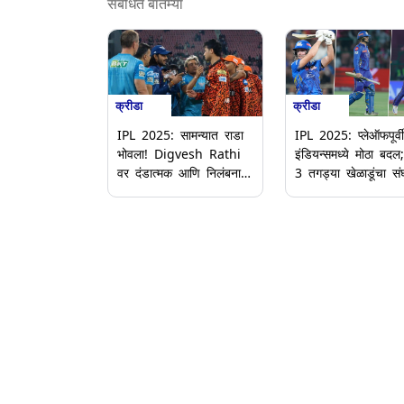
संबंधित बातम्या
क्रीडा
क्रीडा
IPL 2025: सामन्यात राडा
IPL 2025: प्लेऑफपूर्वी
भोवला! Digvesh Rathi
इंडियन्समध्ये मोठा बदल;
वर दंडात्मक आणि निलंबनाची
3 तगड्या खेळाडूंचा सं
कारवाई; Abhishek
प्रवेश
Sharma वरही लावला दंडा