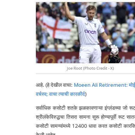
Joe Root (Photo Credit - X)
आहे. (हे देखील वाचा:
Moeen Ali Retirement: मोईन अली
वर्चस्व; वाचा त्याची कारकीर्द
)
सर्वाधिक कसोटी शतके झळकावणाऱ्या इंग्लंडच्या जो र
श्रीलंकेविरुद्धचा तिसरा सामना सुरू होण्यापूर्वी रूट
कसोटी सामन्यांमध्ये 12400 धावा करत कसोटी कारकिर्द
केली आहेत.