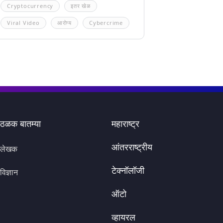
Cryptocurrency
इतर खेळ
Viral Video
आरोग्य
Cybercrime
ठळक बातम्या
महाराष्ट्र
आंतरराष्ट्रीय
लेखक
टेक्नॉलॉजी
विज्ञान
ऑटो
व्हायरल