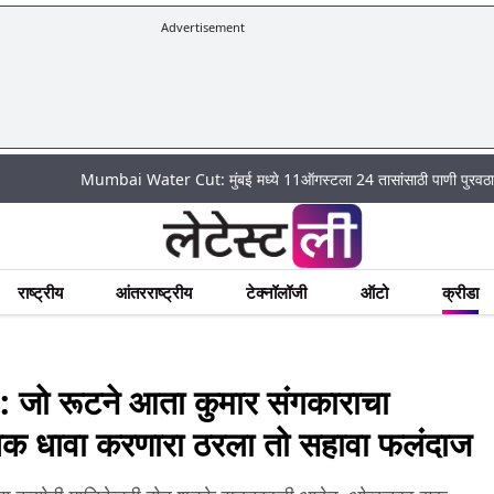
Advertisement
Mumbai Water Cut: मुंबई मध्ये 11ऑगस्टला 24 तासांसाठी पाणी पुरवठा राहणार बंद; 
राष्ट्रीय
आंतरराष्ट्रीय
टेक्नॉलॉजी
ऑटो
क्रीडा
 रूटने आता कुमार संगकाराचा
धिक धावा करणारा ठरला तो सहावा फलंदाज