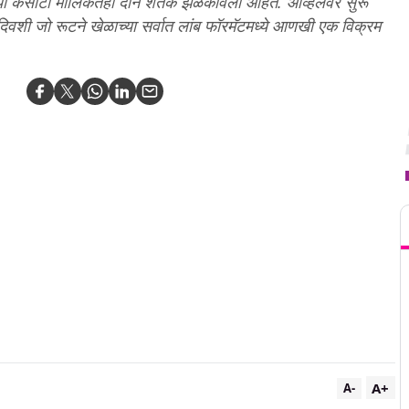
यांच्या कसोटी मालिकेतही दोन शतके झळकावली आहेत. ओव्हलवर सुरू
दिवशी जो रूटने खेळाच्या सर्वात लांब फॉरमॅटमध्ये आणखी एक विक्रम
T
A+
A-