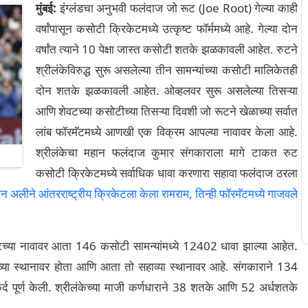
मुंबई:
इंग्लंडचा अनुभवी फलंदाज जो रूट (Joe Root) गेल्या काही
वर्षांपासून कसोटी क्रिकेटमध्ये उत्कृष्ट फॉर्ममध्ये आहे. गेल्या दोन
वर्षांत त्याने 10 पेक्षा जास्त कसोटी शतके झळकावली आहेत. रुटने
श्रीलंकेविरुद्ध सुरू असलेल्या तीन सामन्यांच्या कसोटी मालिकेतही
दोन शतके झळकावली आहेत. ओव्हलवर सुरू असलेल्या तिसऱ्या
आणि शेवटच्या कसोटीच्या तिसऱ्या दिवशी जो रूटने खेळाच्या सर्वात
लांब फॉरमॅटमध्ये आणखी एक विक्रम आपल्या नावावर केला आहे.
श्रीलंकेचा महान फलंदाज कुमार संगकाराला मागे टाकत रुट
कसोटी क्रिकेटमध्ये सर्वाधिक धावा करणारा सहावा फलंदाज ठरला
ने आंतरराष्ट्रीय क्रिकेटला केला रामराम, तिन्ही फॉरमॅटमध्ये गाजवले
ूटच्या नावावर आता 146 कसोटी सामन्यांमध्ये 12402 धावा झाल्या आहेत.
 सातव्या स्थानावर होता आणि आता तो सहाव्या स्थानावर आहे. संगकाराने 134
 पूर्ण केली. श्रीलंकेच्या माजी कर्णधाराने 38 शतके आणि 52 अर्धशतके