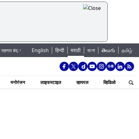
English
|
हिन्दी
मराठी
বাংলা
తెలుగు
தமிழ்
पहा कुठे असेल पाणी बंद
Madhur Satta Matka: मधूर सट्टा मटका बद्दल काही गोष्टी
मनोरंजन
लाइफस्टाइल
व्हायरल
व्हिडिओ