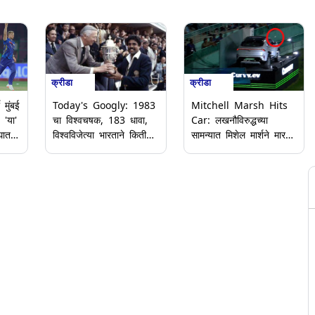
क्रीडा
क्रीडा
 मुंबई
Mitchell Marsh Hits
Today's Googly: 1983
 'या'
Car: लखनौविरुद्धच्या
चा विश्वचषक, 183 धावा,
घात
सामन्यात मिशेल मार्शने मारला
विश्वविजेत्या भारताने किती
5 लाखांचा षटकार; गाडीवर
षटकांत केला होता स्कोअर?
डेंट आला (Video)
आजच्या मजेदार गुगली
प्रश्नाचे उत्तर पहा