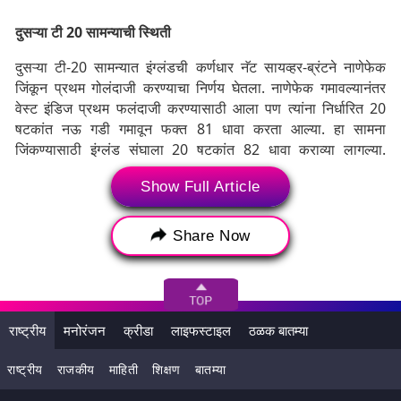
दुसऱ्या टी 20 सामन्याची स्थिती
दुसऱ्या टी-20 सामन्यात इंग्लंडची कर्णधार नॅट सायव्हर-ब्रंटने नाणेफेक
जिंकून प्रथम गोलंदाजी करण्याचा निर्णय घेतला. नाणेफेक गमावल्यानंतर
वेस्ट इंडिज प्रथम फलंदाजी करण्यासाठी आला पण त्यांना निर्धारित 20
षटकांत नऊ गडी गमावून फक्त 81 धावा करता आल्या. हा सामना
जिंकण्यासाठी इंग्लंड संघाला 20 षटकांत 82 धावा कराव्या लागल्या.
लक्ष्याचा पाठलाग करणाऱ्या इंग्लंडने केवळ 9.2 षटकांत एक गडी गमावून
Show Full Article
लक्ष्य गाठले.
इंग्लंड विरुद्ध वेस्ट इंडिज हेड टू हेड रेकॉर्ड
Share Now
इंग्लंड आणि वेस्ट इंडिज यांच्यात आतापर्यंत टी-20 आंतरराष्ट्रीय
क्रिकेटमध्ये एकूण 31 सामने खेळले गेले आहेत. या काळात इंग्लंड संघाने
वरचढ कामगिरी केली आहे. इंग्लंड संघाने 21 सामने जिंकले आहेत. तर, वेस्ट
इंडिज संघाने फक्त नऊ सामने जिंकले आहेत. त्याच वेळी, एक सामना
राष्ट्रीय
मनोरंजन
क्रीडा
लाइफस्टाइल
ठळक बातम्या
बरोबरीत सुटला. तथापि, गेल्या ऑक्टोबरमध्ये वेस्ट इंडिजने इंग्लंडला सहा
विकेट्सने पराभूत करून 2024 च्या टी 20 विश्वचषकातून बाहेर काढले.
राष्ट्रीय
राजकीय
माहिती
शिक्षण
बातम्या
वेस्ट इंडिज संघ आपली आकडेवारी सुधारण्यासाठी मैदानात उतरेल.