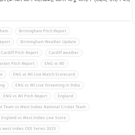
gham
Birmingham Pitch Report
eport
Birmingham Weather Update
Cardiff Pitch Report
Cardiff weather
aston Pitch Report
ENG vs WI
ve
ENG vs WI Live Match Scorecard
ing
ENG vs WI Live Streaming in India
ENG vs WI Pitch Report
England
et Team vs West Indies National Cricket Team
England vs West Indies Live Score
s west indies ODI Series 2025