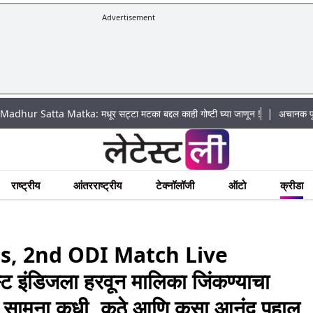
Advertisement
|
 Matka: मधूर सट्टा मटका बद्दल काही गोष्टी घ्या जाणून !
अचानक पूराचा धोका: खड
राष्ट्रीय
आंतरराष्ट्रीय
टेक्नॉलॉजी
ऑटो
क्रीडा
s, 2nd ODI Match Live
इंडिजला हरवून मालिका जिंकण्याचा
 थेट सामना कधी, कुठे आणि कसा आनंद पहाल