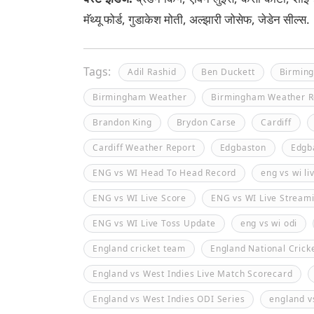
मॅथ्यू फोर्ड, गुडाकेश मोती, अल्झारी जोसेफ, जेडेन सील्स.
Tags:
Adil Rashid
Ben Duckett
Birmin
Birmingham Weather
Birmingham Weather R
Brandon King
Brydon Carse
Cardiff
Cardiff Weather Report
Edgbaston
Edgb
ENG vs WI Head To Head Record
eng vs wi li
ENG vs WI Live Score
ENG vs WI Live Stream
ENG vs WI Live Toss Update
eng vs wi odi
England cricket team
England National Crick
England vs West Indies Live Match Scorecard
England vs West Indies ODI Series
england v