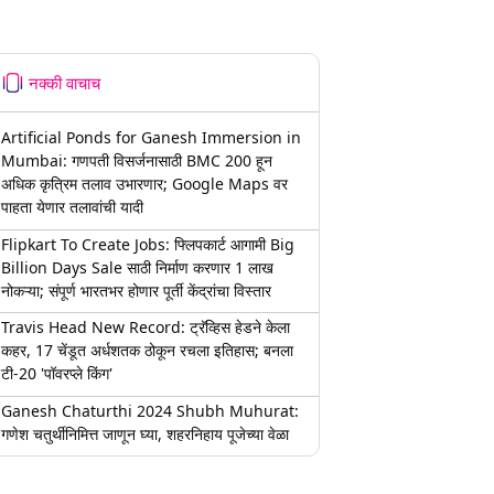
नक्की वाचाच
Artificial Ponds for Ganesh Immersion in
Mumbai: गणपती विसर्जनासाठी BMC 200 हून
अधिक कृत्रिम तलाव उभारणार; Google Maps वर
पाहता येणार तलावांची यादी
Flipkart To Create Jobs: फ्लिपकार्ट आगामी Big
Billion Days Sale साठी निर्माण करणार 1 लाख
नोकऱ्या; संपूर्ण भारतभर होणार पूर्ती केंद्रांचा विस्तार
Travis Head New Record: ट्रॅव्हिस हेडने केला
कहर, 17 चेंडूत अर्धशतक ठोकून रचला इतिहास; बनला
टी-20 'पॉवरप्ले किंग'
Ganesh Chaturthi 2024 Shubh Muhurat:
गणेश चतुर्थीनिमित्त जाणून घ्या, शहरनिहाय पूजेच्या वेळा