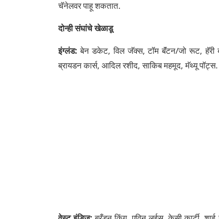
चॅनेलवर पाहू शकतात.
दोन्ही संघांचे खेळाडू
इंग्लंड:
बेन डकेट, विल जॅक्स, टॉम बॅंटन/जो रूट, हॅरी 
ब्रायडन कार्स, आदिल रशीद, साकिब महमूद, मॅथ्यू पॉट्स.
वेस्ट इंडिज:
ब्रँडन किंग, एविन लुईस, केसी कार्टी, शाई 