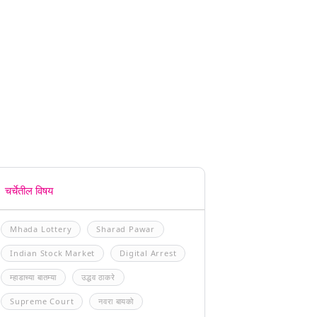
चर्चेतील विषय
Mhada Lottery
Sharad Pawar
Indian Stock Market
Digital Arrest
म्हाडाच्या बातम्या
उद्धव ठाकरे
Supreme Court
नवरा बायको