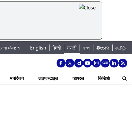
English
हिन्दी
मराठी
বাংলা
తెలుగు
தமிழ்
कवासला धरणातून मुठानदी पात्रात विसर्ग सुरु; नागरिकांना नदीपात्रात न उतरण्याचे प्रशा
मनोरंजन
लाइफस्टाइल
व्हायरल
व्हिडिओ