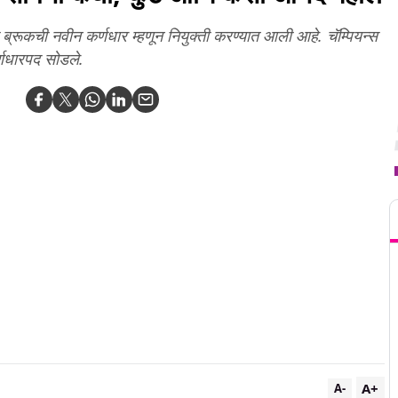
ब्रूकची नवीन कर्णधार म्हणून नियुक्ती करण्यात आली आहे. चॅम्पियन्स
र्णधारपद सोडले.
T
A+
A-