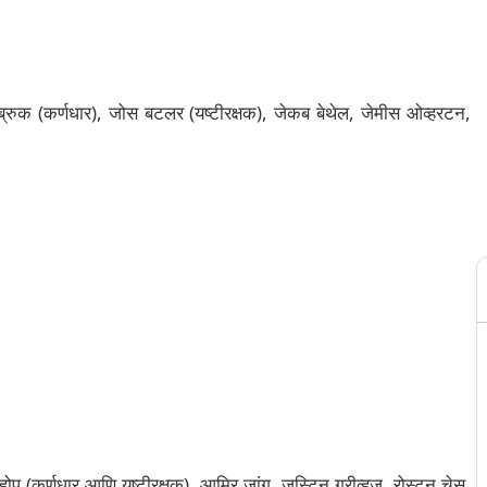
ब्रुक (कर्णधार), जोस बटलर (यष्टीरक्षक), जेकब बेथेल, जेमीस ओव्हरटन,
होप (कर्णधार आणि यष्टीरक्षक), आमिर जांगू, जस्टिन ग्रीव्हज, रोस्टन चेस,