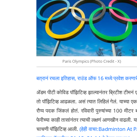
Paris Olympics (Photo Credit - X)
बत्रानं रचला इतिहास, राउंड ऑफ 16 मध्ये प्रवेश करणा
ॲडम पीटी कोविड पॉझिटिव्ह झाल्यानंतर ब्रिटीश टीमन
तो पॉझिटिव्ह आढळला. असं त्यात लिहिलं गेलं. याच्या ए
रौप्य पदक जिंकलं होतं. रविवारी पुरुषांच्या 100 मीटर ब
फेरीच्या काही तासांनंतर त्याची लक्षणं आणखीन वाढली. 
चाचणी पॉझिटिव्ह आली.
(हेही वाचा:Badminton At Par