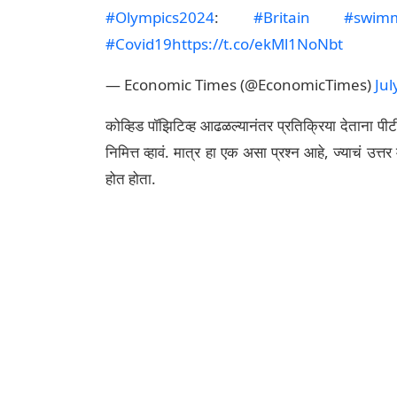
#Olympics2024
:
#Britain
#swim
#Covid19
https://t.co/ekMl1NoNbt
— Economic Times (@EconomicTimes)
Jul
कोव्हिड पॉझिटिव्ह आढळल्यानंतर प्रतिक्रिया देताना पी
निमित्त व्हावं. मात्र हा एक असा प्रश्न आहे, ज्याचं उत्
होत होता.