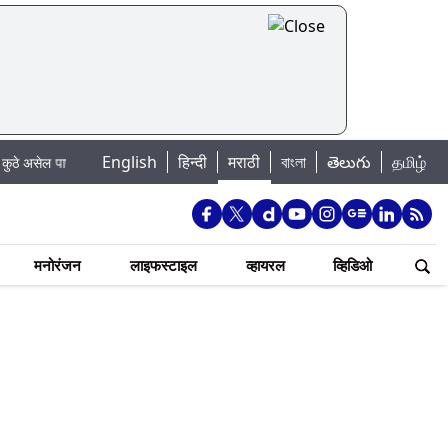
|
English
हिन्दी
मराठी
বাংলা
తెలుగు
தமிழ்
ाणी बंद
Madhur Satta Matka: मधूर सट्टा मटका बद्दल काही गोष्टी घ्या जाणून !
मनोरंजन
लाइफस्टाइल
व्हायरल
व्हिडिओ