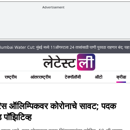
Advertisement
 Cut: मुंबई मध्ये 11ऑगस्टला 24 तासांसाठी पाणी पुरवठा राहणार बंद; पहा कुठे असेल प
राष्ट्रीय
आंतरराष्ट्रीय
टेक्नॉलॉजी
ऑटो
क्रीडा
स ऑलिम्पिकवर कोरोनाचे सावट; पदक
 पॉझिटिव्ह