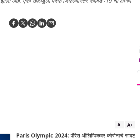
ा झाला आहे. एका खेळाडूला पदक जिंकल्यानंतर कोविड -19 ची लागण
T
A+
A-
Paris Olympic 2024:
पॅरिस ऑलिम्पिकवर कोरोनाचे सावट