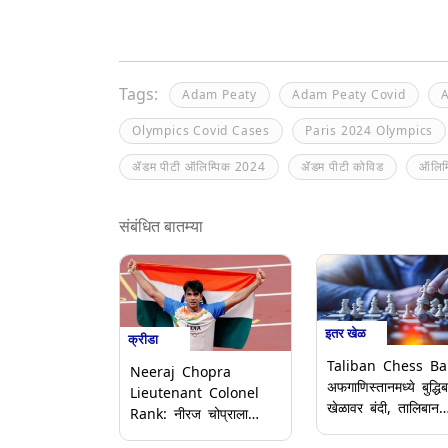
Tags:
Adam Peaty
Adam Peaty Covid
A
Olympics Covid Cases
Paris 2024 Olympics
ॲडम पीटी ऑलिम्पिक 2024
ॲडम पीटी कोविड
ऑलिम्
संबंधित बातम्या
इतर खेळ
क्रीडा
Taliban Chess Ba
Neeraj Chopra
अफगाणिस्तानमध्ये बुद्धि
Lieutenant Colonel
खेळावर बंदी, तालिबान
Rank: नीरज चोप्राला
सरकारचा निर्णय धार्मिक
भारतीय प्रादेशिक सैन्यात