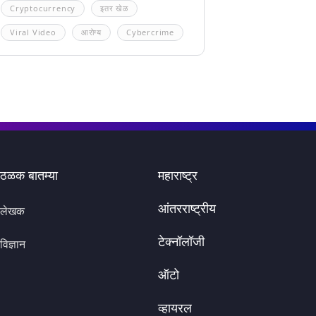
Cryptocurrency
इतर खेळ
Viral Video
आरोग्य
Cybercrime
ठळक बातम्या
महाराष्ट्र
आंतरराष्ट्रीय
लेखक
टेक्नॉलॉजी
विज्ञान
ऑटो
व्हायरल