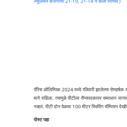
ज्युलियन कॅरागीचा 21-19, 21-14 ने केला पराभव )
पॅरिस ऑलिम्पिक 2024 मध्ये रविवारी झालेल्या रोमहर्षक स
मागे राहिला. त्यामुळे पीटीला रौप्यपदकावर समाधान मान
नव्हतं. पीटी दोन वेळचा 100 मीटर स्विमिंग चॅम्पियन देख
पोस्ट पहा