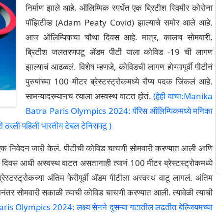
निर्माण झाले आहे. ऑलिम्पिक स्पर्धेत एक ब्रिटीश स्विमीर कोरोना
पॉझिटीव्ह (Adam Peaty Covid) झाल्याचे समोर आले आहे.
आज ऑलिम्पिकचा चौथा दिवस आहे. मात्र, कालच सोमवारी,
ब्रिटीश जलतरणपटू ॲडम पीटी याला कोविड -19 ची लागण
झाल्याचं आढळलं. विशेष म्हणजे, कोविडची लागण होण्यापूर्वी पीटीनं
पुरुषांच्या 100 मीटर ब्रेस्टस्ट्रोकमध्ये रौप्य पदक जिंकलं आहे.
सामन्यादरम्यानच त्याला अस्वस्थ वाटत होतं.
(हेही वाचा:Manika
Batra Paris Olympics 2024: पॅरिस ऑलिम्पिकमध्ये मनिका
री ठरली पहिली भारतीय टेबल टेनिसपटू )
ं एक निवेदन जारी केलं. पीटीची कोविड चाचणी सोमवारी करण्यात आली आणि
क दिवस आधी अस्वस्थ वाटत असतानाही त्यानं 100 मीटर ब्रेस्टस्ट्रोकमध्ये
्रेस्टस्ट्रोकच्या अंतिम फेरीपूर्वी ॲडम पीटीला अस्वस्थ वाटू लागलं. अंतिम
यानंतर सोमवारी सकाळी त्याची कोविड चाचणी करण्यात आली. त्यावेळी त्याची
is Olympics 2024: लक्ष्य सेनने दुसऱ्या गटातील लढतीत बेल्जियमच्या