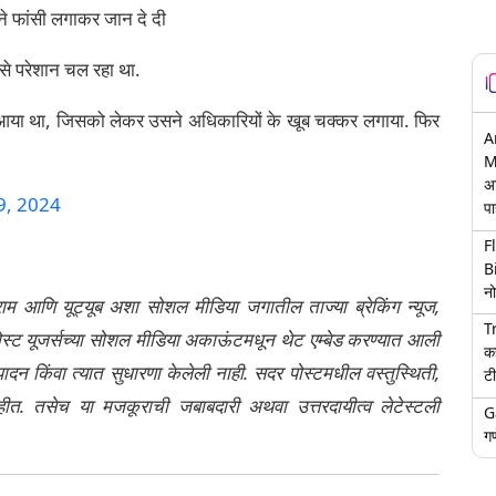
 ने फांसी लगाकर जान दे दी
से परेशान चल रहा था.
 आया था, जिसको लेकर उसने अधिकारियों के खूब चक्कर लगाया. फिर
A
M
अ
9, 2024
पा
F
B
नो
्राम आणि यूट्यूब अशा सोशल मीडिया जगातील ताज्या ब्रेकिंग न्यूज,
T
ेली पोस्ट यूजर्सच्या सोशल मीडिया अकाऊंटमधून थेट एम्बेड करण्यात आली
क
ंपादन किंवा त्यात सुधारणा केलेली नाही. सदर पोस्टमधील वस्तुस्थिती,
टी
नाहीत. तसेच या मजकूराची जबाबदारी अथवा उत्तरदायीत्व लेटेस्टली
G
गण