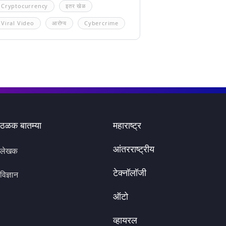
Cryptocurrency
इतर खेळ
Viral Video
आरोग्य
Cybercrime
ठळक बातम्या
महाराष्ट्र
आंतरराष्ट्रीय
लेखक
टेक्नॉलॉजी
विज्ञान
ऑटो
व्हायरल