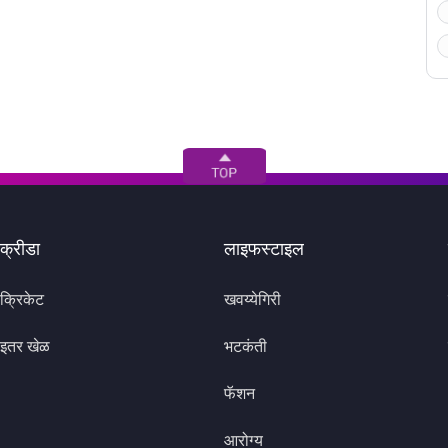
क्रीडा
लाइफस्टाइल
क्रिकेट
खवय्येगिरी
इतर खेळ
भटकंती
फॅशन
आरोग्य