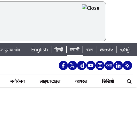
English
हिन्दी
मराठी
বাংলা
తెలుగు
தமிழ்
: खडकवासला धरणातून मुठानदी पात्रात विसर्ग सुरु; नागरिकांना नदीपात्रात न उतरण्याचे 
मनोरंजन
लाइफस्टाइल
व्हायरल
व्हिडिओ