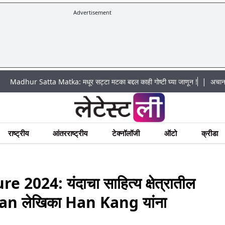
Advertisement
|
Satta Matka: मधूर सट्टा मटका बद्दल काही गोष्टी घ्या जाणून !
अचानक पूराचा धोका
राष्ट्रीय
आंतरराष्ट्रीय
टेक्नॉलॉजी
ऑटो
क्रीडा
2024: यंदाचा साहित्य क्षेत्रातील
ean लेखिका Han Kang यांना