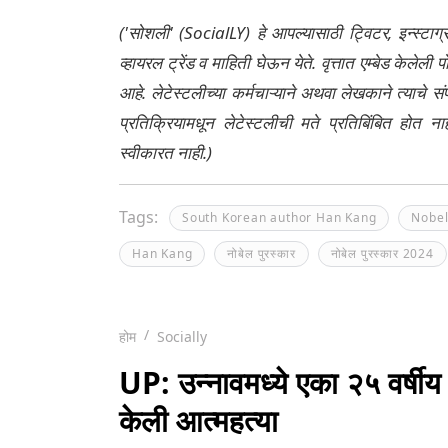
('सोशली' (SocialLY) हे आपल्यासाठी ट्विटर, इन्स्टाग
व्हायरल ट्रेंड व माहिती घेऊन येते. वृत्तात एम्बेड केल
आहे. लेटेस्टलीच्या कर्मचाऱ्याने अथवा लेखकाने त्याचे स
प्रतिक्रियामधून लेटेस्टलीची मते प्रतिबिंबित होत 
स्वीकारत नाही.)
Tags:
South Korean author Han Kang
Nobel
Han Kang
नोबेल पुरस्कार
नोबेल पुरस्कार 2024
होम
Socially
UP: उन्नावमध्ये एका २५ वर्षीय
केली आत्महत्या