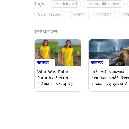
Tags:
Electricity bill
live breaking news
Uttar Pradesh
आत्महत्या
उत्तर प्रदेश
उन्न
संबंधित बातम्या
महाराष्ट्र
महाराष्ट्र
Who Was Rohini
मुंबई, ठाणे, पालघरमध्ये
Paradhye? सोशल
आज 'यलो अलर्ट'! विजांच्
मीडियावरील प्रसिद्ध चेहरा
कडकडाटासह हलक्या ते
आणि 'हॉटेल
मध्यम पावसाचा IMD चा
ग्रामपंचायत'च्या मालकिणीचा
इशारा
धक्कादायक अंत