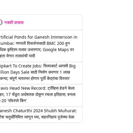
नक्की वाचाच
rtificial Ponds for Ganesh Immersion in
umbai: गणपती विसर्जनासाठी BMC 200 हून
धिक कृत्रिम तलाव उभारणार; Google Maps वर
हता येणार तलावांची यादी
lipkart To Create Jobs: फ्लिपकार्ट आगामी Big
illion Days Sale साठी निर्माण करणार 1 लाख
कऱ्या; संपूर्ण भारतभर होणार पूर्ती केंद्रांचा विस्तार
ravis Head New Record: ट्रॅव्हिस हेडने केला
हर, 17 चेंडूत अर्धशतक ठोकून रचला इतिहास; बनला
-20 'पॉवरप्ले किंग'
anesh Chaturthi 2024 Shubh Muhurat:
ेश चतुर्थीनिमित्त जाणून घ्या, शहरनिहाय पूजेच्या वेळा