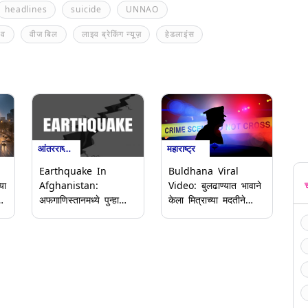
headlines
suicide
UNNAO
ाव
वीज बिल
लाइव ब्रेकिंग न्यूज़
हेडलाइंस
महाराष्ट्र
आंतरराष्ट्रीय
Buldhana Viral
Earthquake In
या
Video: बुलढाण्यात भावाने
Afghanistan:
केला मित्राच्या मदतीने
अफगाणिस्तानमध्ये पुन्हा
भाऊ, वहिनीवर
भूकंपाचा धक्का; रिक्टर
दिवसाढवळ्या हल्ला;
स्केलवर ३.७ तीव्रतेची
सीसीटीव्ही फ़ूटेज वायरल
नोंद, एका महिन्यात चौथ्यांदा
(Watch Viral Video)
हादरली जमीन