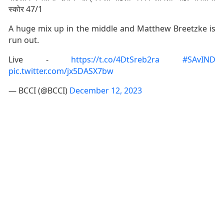
स्कोर 47/1
A huge mix up in the middle and Matthew Breetzke is
run out.
Live -
https://t.co/4DtSreb2ra
#SAvIND
pic.twitter.com/jx5DASX7bw
— BCCI (@BCCI)
December 12, 2023