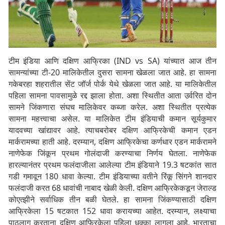
टीम इंडिया आणि दक्षिण आफ्रिका (IND vs SA) यांच्यात आज तीन
सामन्यांच्या टी-20 मालिकेतील दुसरा सामना खेळला जात आहे. हा सामना
गकेबरहा शहरातील सेंट जॉर्ज पोर्क येथे खेळला जात आहे. या मालिकेतील
पहिला सामना पावसामुळे रद्द झाला होता. अशा स्थितीत आता उर्वरित दोन
सामने जिंकणारा संघच मालिकेवर कब्जा करेल. अशा स्थितीत प्रत्येक
सामना महत्त्वाचा असेल. या मालिकेत टीम इंडियाची कमान सूर्यकुमार
यादवच्या खांद्यावर आहे. त्याचबरोबर दक्षिण आफ्रिकेची कमान एडन
मार्करामच्या हाती आहे. दरम्यान, दक्षिण आफ्रिकेचा कर्णधार एडन मार्करामने
नाणेफेक जिंकून प्रथम गोलंदाजी करण्याचा निर्णय घेतला. नाणेफेक
हारल्यानंतर प्रथम फलंदाजीला आलेल्या टीम इंडियाने 19.3 षटकांत सात
गडी गमावून 180 धावा केल्या. टीम इंडियाच्या वतीने रिंकू सिंगने शानदार
फलंदाजी करत 68 धावांची नाबाद खेळी केली. दक्षिण आफ्रिकेकडून जेराल्ड
कोएत्झीने सर्वाधिक तीन बळी घेतले. हा सामना जिंकण्यासाठी दक्षिण
आफ्रिकेला 15 षटकात 152 धावा करायच्या आहेत. दरम्यान, लक्ष्याचा
पाठलाग करताना दक्षिण आफ्रिकेला पहिला धक्का लागला आहे. भारताचा