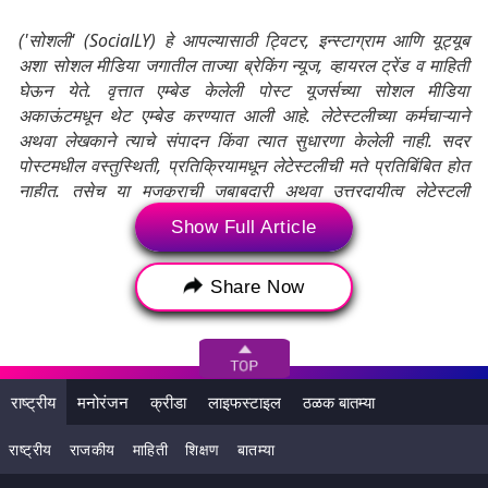
('सोशली' (SocialLY) हे आपल्यासाठी ट्विटर, इन्स्टाग्राम आणि यूट्यूब
अशा सोशल मीडिया जगातील ताज्या ब्रेकिंग न्यूज, व्हायरल ट्रेंड व माहिती
घेऊन येते. वृत्तात एम्बेड केलेली पोस्ट यूजर्सच्या सोशल मीडिया
अकाऊंटमधून थेट एम्बेड करण्यात आली आहे. लेटेस्टलीच्या कर्मचाऱ्याने
अथवा लेखकाने त्याचे संपादन किंवा त्यात सुधारणा केलेली नाही. सदर
पोस्टमधील वस्तुस्थिती, प्रतिक्रियामधून लेटेस्टलीची मते प्रतिबिंबित होत
नाहीत. तसेच या मजकूराची जबाबदारी अथवा उत्तरदायीत्व लेटेस्टली
स्वीकारत नाही.)
Show Full Article
Tags:
Akshar Patel
Arshdeep Singh
Share Now
Avesh Khan
Deepak Chahar
Ishan Kishan
Jitesh Sharma
KL Rahul
Kuldeep Yadav
राष्ट्रीय
मनोरंजन
क्रीडा
लाइफस्टाइल
ठळक बातम्या
Mohammad Siraj
Mukesh Kumar
ODI Team
Rajat Patidar
Ravi Bishnoi
राष्ट्रीय
राजकीय
माहिती
शिक्षण
बातम्या
Ravindra Jadeja
Rinku Singh