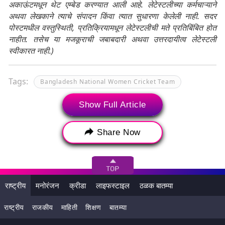
अकाऊंटमधून थेट एम्बेड करण्यात आली आहे. लेटेस्टलीच्या कर्मचाऱ्याने
अथवा लेखकाने त्याचे संपादन किंवा त्यात सुधारणा केलेली नाही. सदर
पोस्टमधील वस्तुस्थिती, प्रतिक्रियामधून लेटेस्टलीची मते प्रतिबिंबित होत
नाहीत. तसेच या मजकूराची जबाबदारी अथवा उत्तरदायीत्व लेटेस्टली
स्वीकारत नाही.)
Tags:
Bangladesh National Women Cricket Team
Dambulla
Harmanpreet Kaur
Show Full Article
Indian National Women Cricket Team
Share Now
Indian National Women's Cricket Team vs
Bangladesh National Women's Cricket Team
Nigar Sultana
Pakistan National Women Cricket Team
राष्ट्रीय
मनोरंजन
क्रीडा
लाइफस्टाइल
ठळक बातम्या
Rangiri Dambulla International Stadium
राष्ट्रीय
राजकीय
माहिती
शिक्षण
बातम्या
Sri Lanka National Women Cricket Team