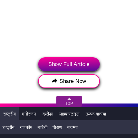
Show Full Article
Share Now
राष्ट्रीय
मनोरंजन
क्रीडा
लाइफस्टाइल
ठळक बातम्या
राष्ट्रीय
राजकीय
माहिती
शिक्षण
बातम्या
('सोशली' (SocialLY) हे आपल्यासाठी ट्विटर, इन्स्टाग्राम आणि यूट्यूब