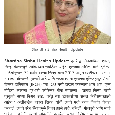
Shardha Sinha Health Update
Shardha Sinha Health Update:
प्रसिद्ध लोकगायिका शारदा
सिन्हा कॅन्सरमुळे ऑक्सिजन सपोर्टवर आहेत. एम्सच्या अधिकाऱ्याने दिलेल्या
माहितीनुसार, 72 वर्षीय शारदा सिन्हा यांना 2017 पासून मल्टीपल मायलोमा
नावाच्या कॅन्सरने ग्रासले आहे आणि सध्या त्यांना एम्सच्या इन्स्टिट्यूट रोटरी
कॅन्सर हॉस्पिटल (IRCH) च्या ICU मध्ये दाखल करण्यात आले आहे.
एम्स
मीडिया सेलच्या प्रभारी प्रोफेसर रीमा म्हणाल्या, "शारदा सिन्हा यांची
प्रकृती सध्या स्थिर आहे, परंतु त्या डॉक्टरांच्या सतत निरीक्षणाखाली
आहेत." अलीकडेच शारदा सिन्हा यांनी त्यांचे पती ब्रज किशोर सिन्हा
गमावले, त्यांचे ब्रेन हॅमरेजमुळे निधन झाले होते. मैथिली, भोजपुरी आणि माघी
भाषेत गायलेली त्यांची लोकगीते प्रत्येक घरात विशेषत: छठच्या सणात