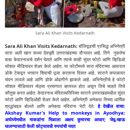
Sara Ali Khan Visits Kedarnath
Sara Ali Khan Visits Kedarnath:
बॉलिवूडची प्रसिद्ध अभिनेत्री
सारा अली खान सध्या देवभूमी उत्तराखंडच्या दौऱ्यावर आहे. तिने नुकतेच
बाबा केदारनाथचे दर्शन घेतले आणि त्याचे काही सुंदर फोटो आणि व्हिडिओ
सोशल मीडियावर शेअर केले आहेत. या फोटोंमध्ये सारा मंदिराच्या आवारात
डोके टेकवून भगवान शिवाची पूजा करताना दिसत आहे.
साराने कपाळावर
चंदन लावले आहे आणि डोके ओढणीने झाकले आहे. अभिनेत्रीचे हे फोटो
सोशल मीडियावर मोठ्या प्रमाणात व्हायरल होत असून तिचे चाहते तिचे
कौतुक करत आहेत. केदारनाथ मंदिराव्यतिरिक्त साराने उत्तराखंडमधील सुंदर
फोटो आणि व्हिडिओही शेअर केले आहेत. अभिनेत्री अनेकदा तिच्या धार्मिक
श्रद्धांबद्दल बोलते आणि अनेकदा मंदिरांना भेटी देते.
हे देखील वाचा:
Akshay Kumar's Help to monkeys in Ayodhya:
अयोध्येमधील माकडांना मिळाला अक्षय कुमारचा आधार; जेवू-खाऊ
घालण्यासाठी केली कोट्यावधी रुपयांची मदत