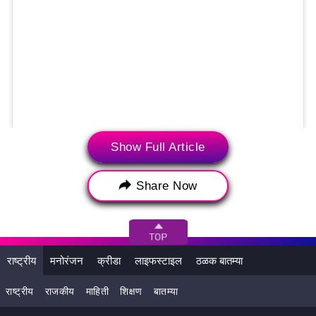
Show Full Article
A post shared by Sara Ali Khan (@saraalikhan95)
Share Now
राष्ट्रीय
मनोरंजन
क्रीडा
लाइफस्टाइल
ठळक बातम्या
राष्ट्रीय
राजकीय
माहिती
शिक्षण
बातम्या